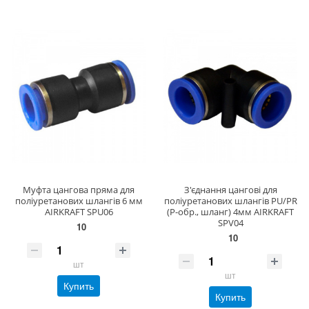
Муфта цангова пряма для
З'єднання цангові для
поліуретанових шлангів 6 мм
поліуретанових шлангів PU/PR
AIRKRAFT SPU06
(Р-обр., шланг) 4мм AIRKRAFT
SPV04
10
10
шт
шт
Купить
Купить