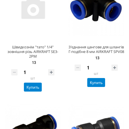
Швидкознім "тато" 1/4"
З'єднання цангове для шлангів
зовнішня різь AIRKRAFT SE3-
Г-подібне 8 мм AIRKRAFT SPV08
2PM
13
13
шт
шт
Купить
Купить