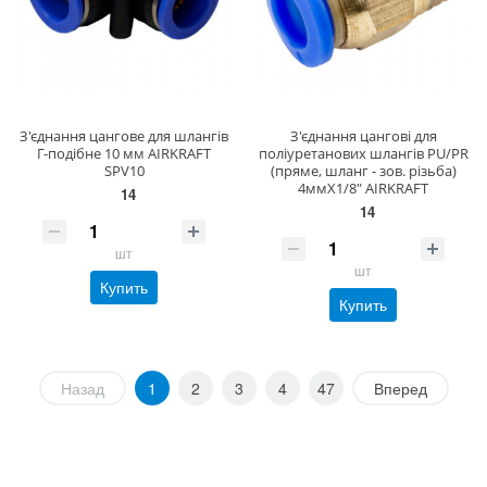
З'єднання цангове для шлангів
З'єднання цангові для
Г-подібне 10 мм AIRKRAFT
поліуретанових шлангів PU/PR
SPV10
(пряме, шланг - зов. різьба)
4ммХ1/8" AIRKRAFT
14
14
шт
шт
Купить
Купить
Назад
1
2
3
4
47
Вперед