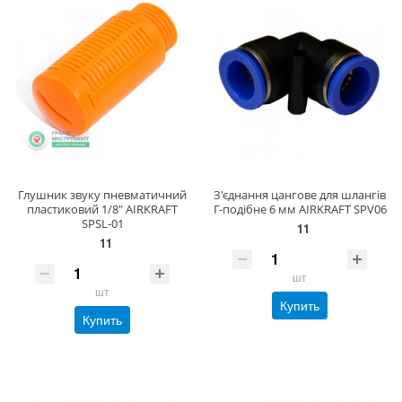
Глушник звуку пневматичний
З'єднання цангове для шлангів
пластиковий 1/8" AIRKRAFT
Г-подібне 6 мм AIRKRAFT SPV06
SPSL-01
11
11
шт
шт
Купить
Купить