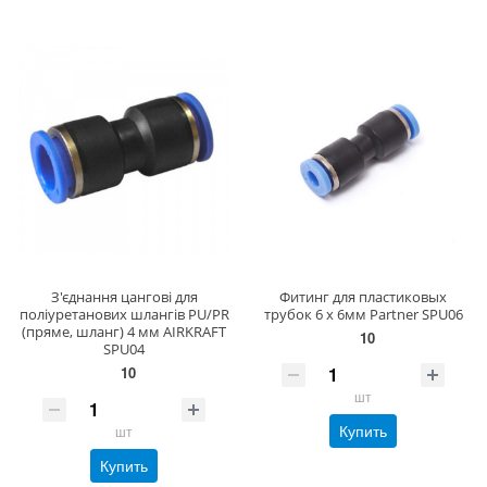
З'єднання цангові для
Фитинг для пластиковых
поліуретанових шлангів PU/PR
трубок 6 x 6мм Partner SPU06
(пряме, шланг) 4 мм AIRKRAFT
10
SPU04
10
шт
Купить
шт
Купить