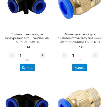
Трійник цанговий для
Фітинг цанговий для
поліуретанових шлангів 6 мм
пневмоінструменту прямий 6
AIRKRAFT SPE06
мм*1/8" AIRKRAFT SPC06-01
14
14
шт
шт
Купить
Купить