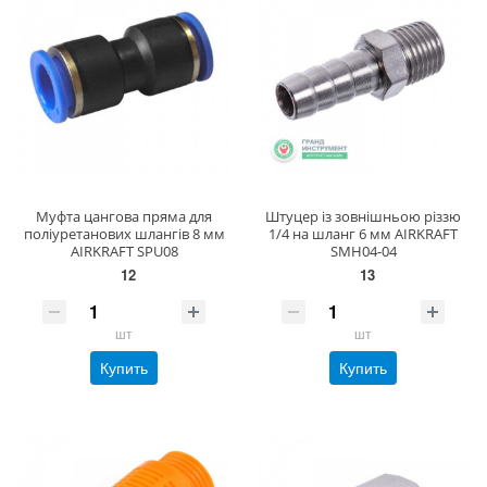
Муфта цангова пряма для
Штуцер із зовнішньою різзю
поліуретанових шлангів 8 мм
1/4 на шланг 6 мм AIRKRAFT
AIRKRAFT SPU08
SMH04-04
12
13
шт
шт
Купить
Купить