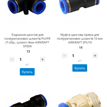
З'єднання цангові для
Муфта цангова пряма для
поліуретанових шлангів PU/PR
поліуретанових шлангів 10 мм
(Т-обр., шланг) 4мм AIRKRAFT
AIRKRAFT SPU10
SPE04
14
13
шт
шт
Купить
Купить