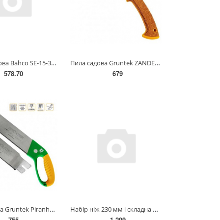
Пила Лучкова Bahсo SE-15-30-23(SE-15-30-23)
Пила садова Gruntek ZANDER 180 мм 295501181
578.70
679
Пила садова Gruntek Piranha 350 мм 2 змінних леза(295500350)
Набір ніж 230 мм і складна пила 396-LAP Bahсo(LAP-KNIFE)
755
1 299