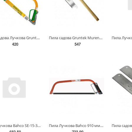
Пила садова Лучкова Gruntek Marlin 610 мм(295500610)
Пила садова Gruntek Murena 300 мм з дерев'яною ручкою 2 леза(295501302)
420
547
Пила Лучкова Bahсo SE-15-32(SE-15-32)
Пила Лучкова Bahco 910 мм(SE-15-36-23)
682.50
723.90