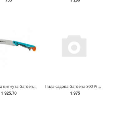
Пила садова вигнута Gardena 300 PP Combisystem(08738-20.000.00)
Пила садова Gardena 300 Р(08745-20.000.00)
1 925.70
1 975