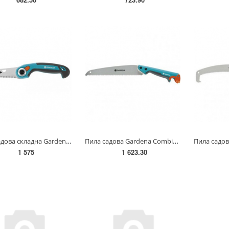
Пила садова складна Gardena 135 Р(08742-20.000.00)
Пила садова Gardena Combisystem 300 PP(08737-20.000.00)
1 575
1 623.30