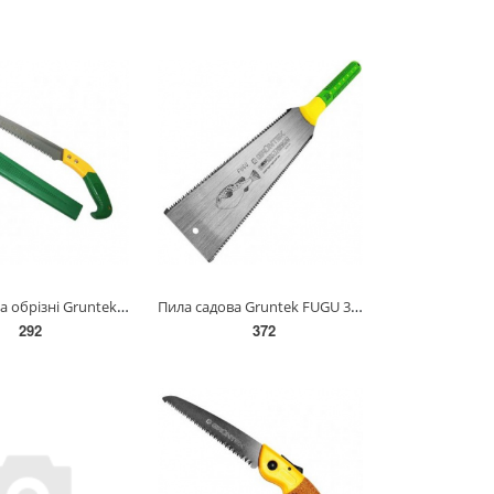
Пила садова обрізні Gruntek BARRAKUDA 300 мм. 295500300
Пила садова Gruntek FUGU 300 мм 295501303
292
372