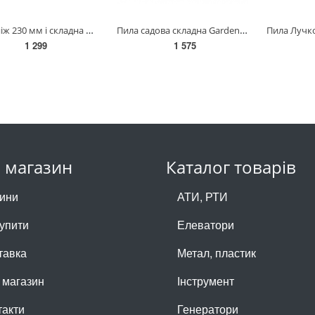
Набір ніж 230 мм і складна пила 396-LAP Bahсo(LAP-KNIFE)
Пила садова складна Gardena 135 Р(08742-20.000.00)
1 299
1 575
 магазин
Каталог товарів
ини
АТИ, РТИ
купити
Елеватори
тавка
Метал, пластик
 магазин
Інструмент
такти
Генератори