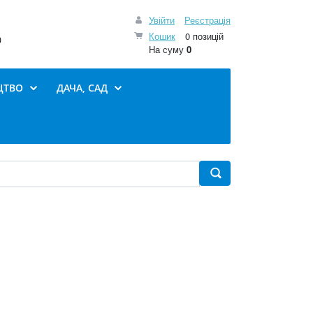
Увійти
Реєстрація
Кошик
0 позицій
0
На суму
0
ЦТВО
ДАЧА, САД