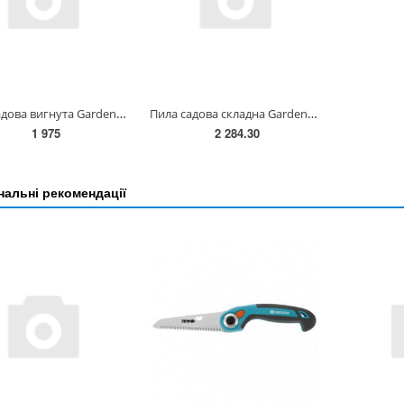
Пила садова вигнута Gardena CS 300 P(08739-20.000.00)
Пила садова складна Gardena 200 Р(08743-20.000.00)
1 975
2 284.30
альні рекомендації