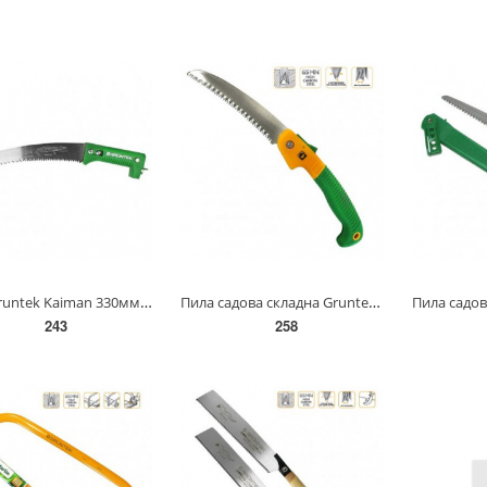
Пила Gruntek Kaiman 330мм 295205056
Пила садова складна Gruntek Hai 180 мм.(295500180)
243
258