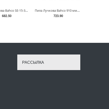
Пила Лучкова Bahсo SE-15-32(SE-15-32)
Пила Лучкова Bahco 910 мм(SE-15-36-23)
682.50
723.90
РАССЫЛКА