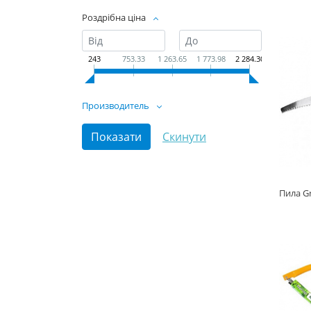
Роздрібна ціна
243
753.33
1 263.65
1 773.98
2 284.30
Производитель