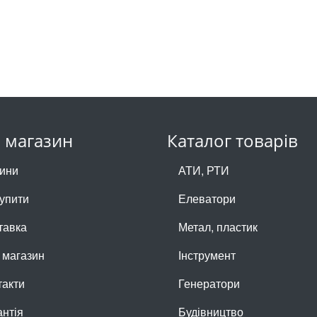
 магазин
Каталог товарів
ини
АТИ, РТИ
купити
Елеватори
тавка
Метал, пластик
 магазин
Інструмент
такти
Генератори
антія
Будівництво