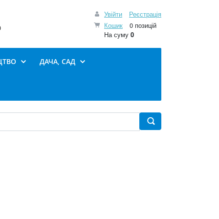
Увійти
Реєстрація
Кошик
0 позицій
0
На суму
0
ЦТВО
ДАЧА, САД