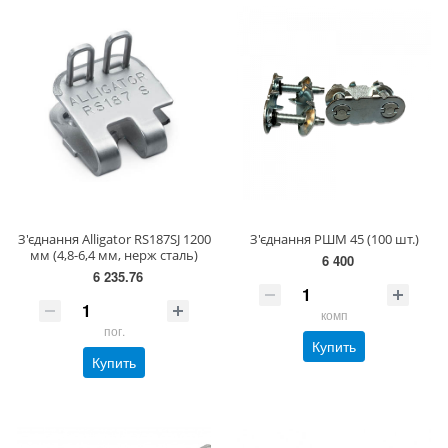
З'єднання Alligator RS187SJ 1200
З'єднання РШМ 45 (100 шт.)
мм (4,8-6,4 мм, нерж сталь)
6 400
6 235.76
комп
пог.
Купить
Купить