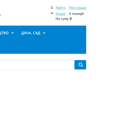
Увійти
Реєстрація
Кошик
0 позицій
0
На суму
0
ЦТВО
ДАЧА, САД