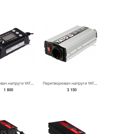
Перетворювач напруги YATO з мережі 230 В AC в 6/12 В DC, 1/4 А, макс. 120 Агод [20] YT-83033
Перетворювач напруги YATO з джерела 12 В DC в 230 В, 500 Вт AC [12/240] YT-81490
1 800
3 150