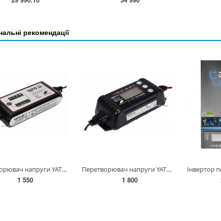
альні рекомендації
Перетворювач напруги YATO з мережі 230 В AC в 12 В DC,для заряджання акумуляторів;4 А,5-120 АГод(DW)
Перетворювач напруги YATO з мережі 230 В AC в 6/12 В DC, 1/4 А, макс. 120 Агод [20] YT-83033
1 550
1 800