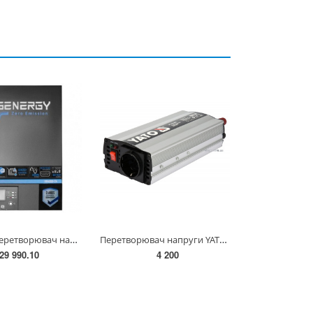
Інвертор перетворювач напруги GENERGY IFR4000-24 24-220 В 4 кВт(240070090)
Перетворювач напруги YATO з джерела 12 В DC в 230 В, 800 Вт AC [12/240] YT-81491
29 990.10
4 200