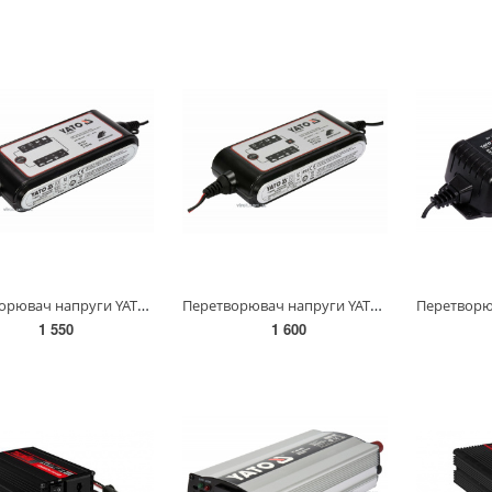
Перетворювач напруги YATO з мережі 230 В AC в 12 В DC,для заряджання акумуляторів;4 А,5-120 АГод(DW)
Перетворювач напруги YATO з мережі 230 В AC в 6-12В DC,для заряджання акумуляторів;4А,5-120 АГод(DW)
1 550
1 600