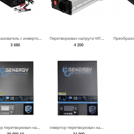
Преобразователь с инвертором CONVERTER 310 600 W 829444
Перетворювач напруги YATO з джерела 12 В DC в 230 В, 800 Вт AC [12/240] YT-81491
3 680
4 200
Інвертор перетворювач напруги GENERGY IFR4000-24 24-220 В 4 кВт(240070090)
Інвертор перетворювач напруги GENERGY IFR6000-48 48-220В 6 кВт(240071090)
29 990.10
34 990