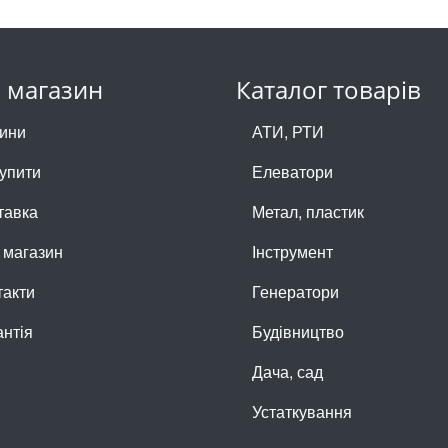
 магазин
Каталог товарів
ини
АТИ, РТИ
купити
Елеватори
тавка
Метал, пластик
 магазин
Інструмент
такти
Генератори
антія
Будівництво
Дача, сад
Устаткування