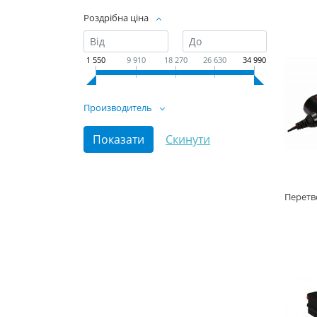
Роздрібна ціна
1 550
9 910
18 270
26 630
34 990
Производитель