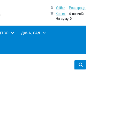
Увійти
Реєстрація
Кошик
0 позицій
0
На суму
0
ЦТВО
ДАЧА, САД