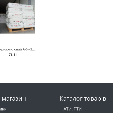
Азбест хризотиловий А-6к-30 ГОСТ 12871-2013 (50 кг)
71.11
 магазин
Каталог товарів
ини
АТИ, РТИ