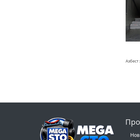
Про
Нов