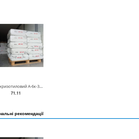
Азбест хризотиловий А-6к-30 ГОСТ 12871-2013 (50 кг)
71.11
альні рекомендації