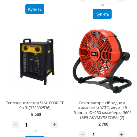
шт
Купить
Купить
Тепловентилятор SIAL D090-FT
Вентилятор з гібридним
9 кВт(332302536)
живленням YATO, акум.-18
В,лопаті Ø=230 мм,оберт.- 360°
8 580
(БЕЗ АКУМУЛЯТОРА) [2]
2 700
шт