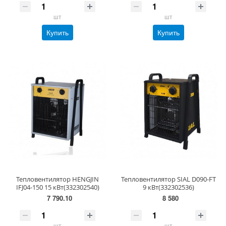
шт
шт
Купить
Купить
Тепловентилятор HENGJIN
Тепловентилятор SIAL D090-FT
IFJ04-150 15 кВт(332302540)
9 кВт(332302536)
7 790.10
8 580
шт
шт