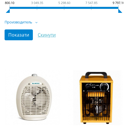
800.10
3 049.35
5 298.60
7 547.85
9 797.10
Производитель