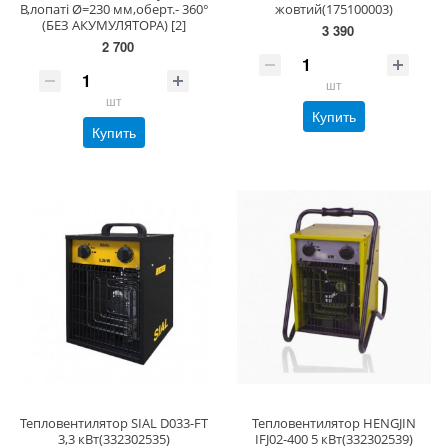
В,лопаті Ø=230 мм,оберт.- 360°
жовтий(175100003)
(БЕЗ АКУМУЛЯТОРА) [2]
3 390
2 700
шт
шт
Купить
Купить
Тепловентилятор SIAL D033-FT
Тепловентилятор HENGJIN
3,3 кВт(332302535)
IFJ02-400 5 кВт(332302539)