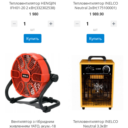
Тепловентилятор HENGJIN
Тепловентилятор INELCO
IFH01-20 2 кВт(332302538)
Neutral 2кВт(175100001)
1 980
1 989.90
шт
шт
Купить
Купить
Вентилятор з гібридним
Тепловентилятор INELCO
живленням YATO, акум.-18
Neutral 3.3кВт