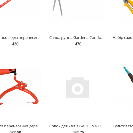
Гак з ручкою для перенесення дерев'яних колод YATO : l= 265 мм [30] YT-79910
Сапка ручна Gardena Comfort 2 зубця (08955-20.000.00)
430
470
Кліщі для перенесення дерев'яних колод YATO : Ø= 180 мм, l= 330 мм [20] YT-79905
Совок для квітів GARDENA Ergo 8,5 см(08960-20.000.00)
577.50
582.75