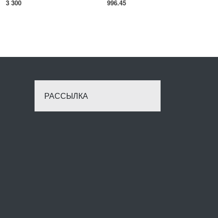
3 300
996.45
РАССЫЛКА