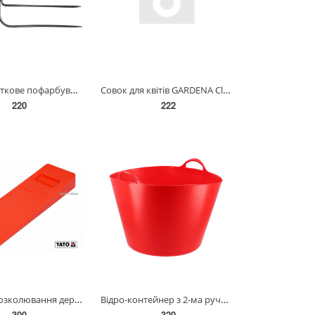
Вила ,молоткове пофарбування , 4 зубці без держака 12V150
Совок для квітів GARDENA Classic 8 см(08950-20.000.00)
220
222
Клин для розколювання дерев пластиковий YATO : 245 x 85 x 30 мм, 315 г [20/40] YT-79881
Відро-контейнер з 2-ма ручками еластичне YATO YT-86880
300
320