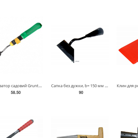
Культиватор садовий Gruntek Lux 400 мм(295406400)
Сапка без дужки, b= 150 мм 15V233
58.50
90