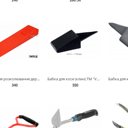
Клин для розколювання дерев пластиковий YATO : 300 x 85 x 35 мм, 430 г [20/40] YT-79880
Бабка для коси (клин) ТМ "VIROK" 03V001
340
350