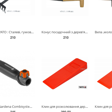
Граблі YATO : Сталеві, гумова ручка [10/60] YT-8866
Конус посадочний з дерев'яною ручкою YATO : l= 280 мм [10/60] YT-8894
210
210
Ручка Gardena Combisystem пластикова коротка (08909-20.000.00)
Клин для розколювання дерев пластиковий YATO : 205 x 72 x 30 мм, 220 г [20/40] YT-79882
246
280.50