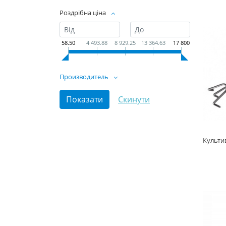
Роздрібна ціна
58.50
4 493.88
8 929.25
13 364.63
17 800
Производитель