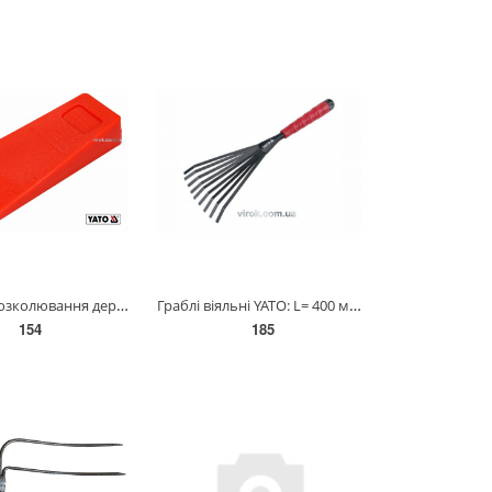
Клин для розколювання дерев пластиковий YATO : 136 x 65 x 25 мм, 95 г [50/100] YT-79883
Граблі віяльні YATO: L= 400 мм, пропезинена ручка, сталеві [10/60] YT-8869
154
185