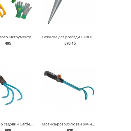
Набір садового інструменту Gruntek 4(295500180.4)
Сажалка для розсади GARDENA 19,5 см(03487-20.000.00)
495
570.15
Культиватор садовий Gardena 9 см(03166-20.000.00)
Мотика-розрихлювач ручний Gardena Combisystem Classic Ergo 08921-20.000.00
609
630