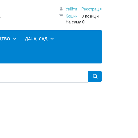
Увійти
Реєстрація
Кошик
0 позицій
0
На суму
0
ЦТВО
ДАЧА, САД