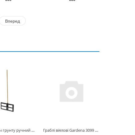
Вперед
Вирівнювач грунту ручний YATO; робоча част- 60х 25х 6,6 см, держак- 120 см [40] YT-86770
Граблі віялові Gardena 3099 (03099-20.000.00)