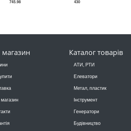
745.98
430
 магазин
Каталог товарів
ини
АТИ, РТИ
купити
Елеватори
тавка
Метал, пластик
 магазин
Інструмент
такти
Генератори
антія
Будівництво