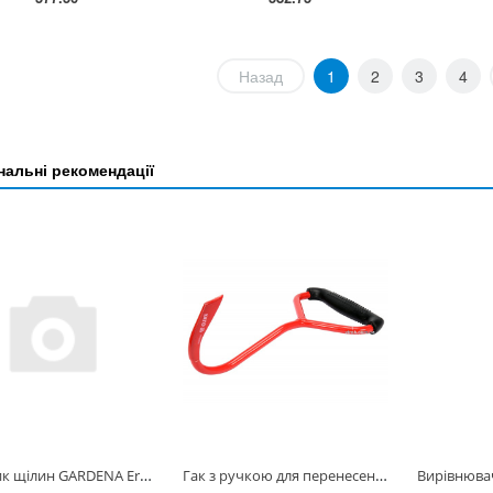
Назад
1
2
3
4
альні рекомендації
Очисник щілин GARDENA Ergo(08927-20.000.00)
Гак з ручкою для перенесення дерев'яних колод YATO : l= 265 мм [30] YT-79910