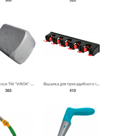
Бабка для коси ТМ "VIROK" 03V002
Вішалка для присадибного інвентара YATO, 6 гаків і 5 комірок з діапаз.- 18х 32 мм [40] YT-87650
365
410