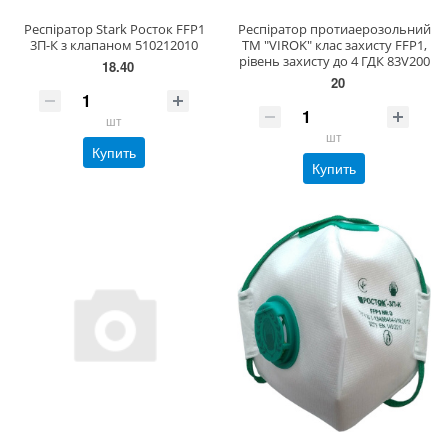
Респіратор Stark Росток FFP1
Респіратор протиаерозольний
3П-К з клапаном 510212010
ТМ "VIROK" клас захисту FFP1,
рівень захисту до 4 ГДК 83V200
18.40
20
шт
шт
Купить
Купить