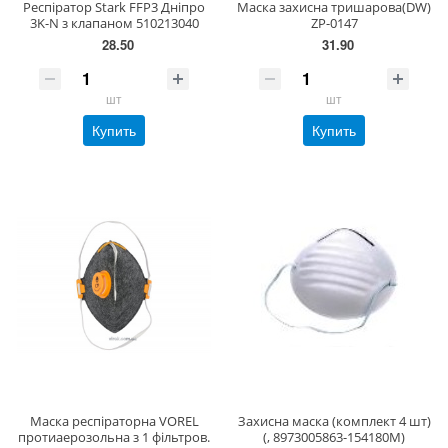
Респіратор Stark FFP3 Дніпро
Маска захисна тришарова(DW)
3K-N з клапаном 510213040
ZP-0147
28.50
31.90
шт
шт
Купить
Купить
Маска респіраторна VOREL
Захисна маска (комплект 4 шт)
протиаерозольна з 1 фільтров.
(, 8973005863-154180М)