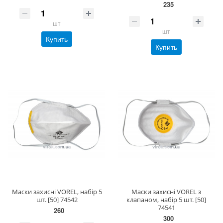
235
шт
шт
Купить
Купить
Маски захисні VOREL, набір 5
Маски захисні VOREL з
шт. [50] 74542
клапаном, набір 5 шт. [50]
74541
260
300