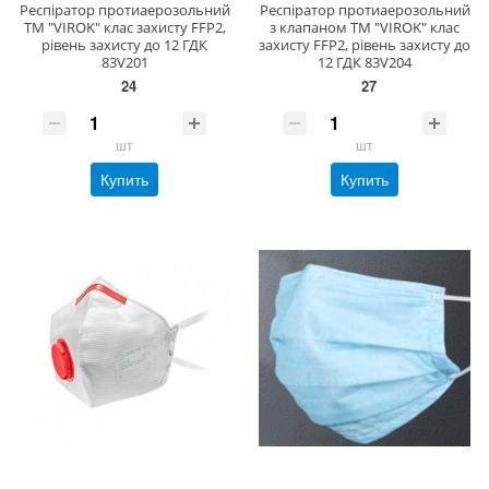
Респіратор протиаерозольний
Респіратор протиаерозольний
ТМ "VIROK" клас захисту FFP2,
з клапаном ТМ "VIROK" клас
рівень захисту до 12 ГДК
захисту FFP2, рівень захисту до
83V201
12 ГДК 83V204
24
27
шт
шт
Купить
Купить