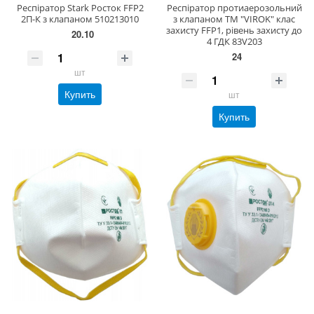
Респіратор Stark Росток FFP2
Респіратор протиаерозольний
2П-К з клапаном 510213010
з клапаном ТМ "VIROK" клас
захисту FFP1, рівень захисту до
20.10
4 ГДК 83V203
24
шт
Купить
шт
Купить