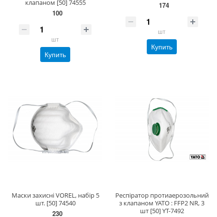
клапаном [50] 74555
174
100
шт
шт
Купить
Купить
Маски захисні VOREL, набір 5
Респіратор протиаерозольний
шт. [50] 74540
з клапаном YATO : FFP2 NR, 3
шт [50] YT-7492
230