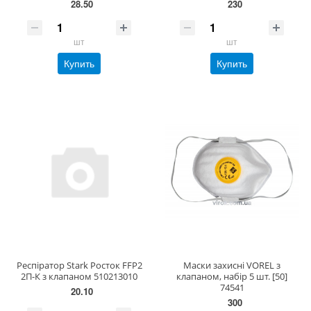
28.50
230
шт
шт
Купить
Купить
Респіратор Stark Росток FFP2
Маски захисні VOREL з
2П-К з клапаном 510213010
клапаном, набір 5 шт. [50]
74541
20.10
300