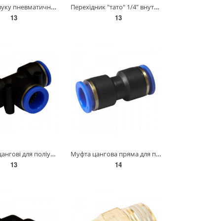
Глушник звуку пневматичний пластиковий 1/4" AIRKRAFT SPSL-02
Перехідник "тато" 1/4" внутрішня різь AIRKRAFT SE3-2PF
13
13
З'єднання цангові для поліуретанових шлангів PU/PR (Т-обр., шланг) 4мм AIRKRAFT SPE04
Муфта цангова пряма для поліуретанових шлангів 10 мм AIRKRAFT SPU10
13
14