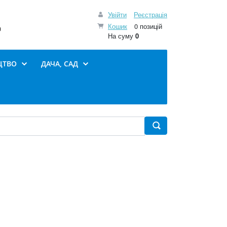
Увійти
Реєстрація
Кошик
0 позицій
0
На суму
0
ЦТВО
ДАЧА, САД