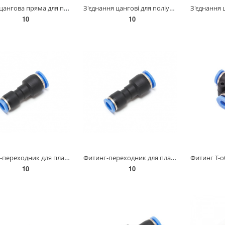
Муфта цангова пряма для поліуретанових шлангів 6 мм AIRKRAFT SPU06
З'єднання цангові для поліуретанових шлангів PU/PR (Р-обр., шланг) 4мм AIRKRAFT SPV04
10
10
Фитинг-переходник для пластиковых трубок 12 x 10мм Partner SPG12-10
Фитинг-переходник для пластиковых трубок 8 x 6мм Partner SPG08-06
10
10