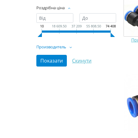
Роздрібна ціна
10
18 609.50
37 209
55 808.50
74 408
Пр
Производитель