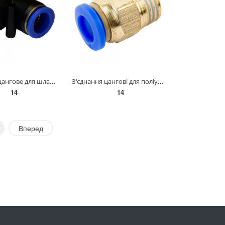
З'єднання цангове для шлангів Г-подібне 10 мм AIRKRAFT SPV10
З'єднання цангові для поліуретанових шлангів PU/PR (пряме, шланг - зов. різьба) 4ммХ1/8" AIRKRAFT
14
14
7
Вперед