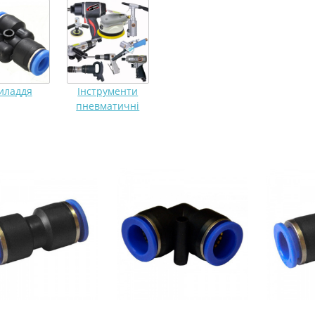
иладдя
Інструменти
пневматичні