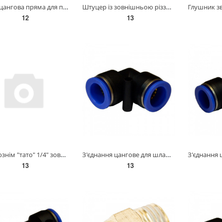
Муфта цангова пряма для поліуретанових шлангів 8 мм AIRKRAFT SPU08
Штуцер із зовнішньою різзю 1/4 на шланг 6 мм AIRKRAFT SMH04-04
12
13
Швидкознім "тато" 1/4" зовнішня різь AIRKRAFT SE3-2PM
З'єднання цангове для шлангів Г-подібне 8 мм AIRKRAFT SPV08
13
13