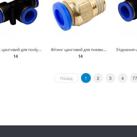
Трійник цанговий для поліуретанових шлангів 6 мм AIRKRAFT SPE06
Фітинг цанговий для пневмоінструменту прямий 6 мм*1/8" AIRKRAFT SPC06-01
14
14
Назад
1
2
3
4
7