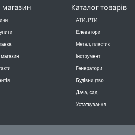
 магазин
Каталог товарів
ини
АТИ, РТИ
купити
Елеватори
тавка
Метал, пластик
 магазин
Інструмент
такти
Генератори
антія
Будівництво
Дача, сад
Устаткування