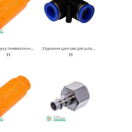
Глушник звуку пневматичний пластиковий 1/8" AIRKRAFT SPSL-01
З'єднання цангове для шлангів Г-подібне 6 мм AIRKRAFT SPV06
11
11