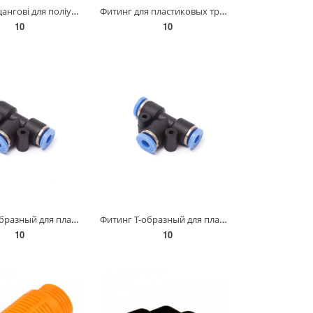
З'єднання цангові для поліуретанових шлангів PU/PR (пряме, шланг) 4 мм AIRKRAFT SPU04
Фитинг для пластиковых трубок 6 x 6мм Partner SPU06
10
10
Фитинг T-образный для пластиковых трубок 6мм Partner SPE06
Фитинг T-образный для пластиковых трубок 8мм Partner SPE08
10
10