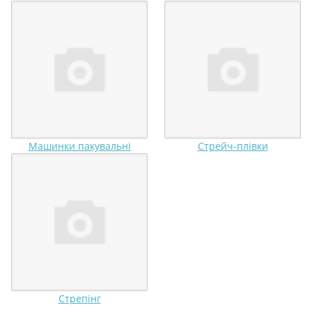
Машинки пакувальні️
Стрейч-плівки️
Стрепінг️