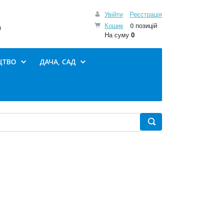
Увійти
Реєстрація
Кошик
0 позицій
0
На суму
0
ЦТВО
ДАЧА, САД