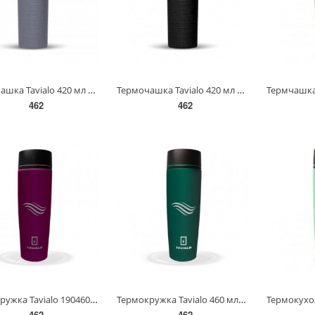
Термочашка Tavialo 420 мл сірий колір + 2 ущільнюючих кільця(190420110)
Термочашка Tavialo 420 мл чорний колір + 2 ущільнюючих кільця(190420101)
462
462
Термокружка Tavialo 190460103 460 мл бордова + ущільнюючі кільця (190460103)
Термокружка Tavialo 460 мл зелена + кільця-ущільвачі(190460108)
462
462