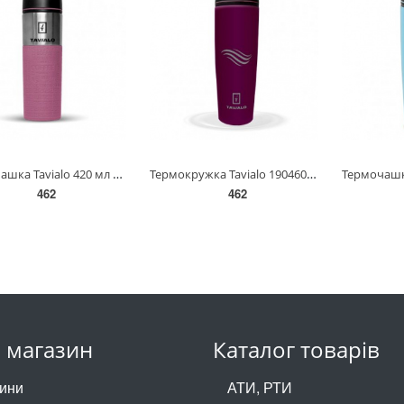
Термочашка Tavialo 420 мл рожевий колір + 2 ущільнюючих кільця(190420111)
Термокружка Tavialo 190460103 460 мл бордова + ущільнюючі кільця (190460103)
462
462
 магазин
Каталог товарів
ини
АТИ, РТИ