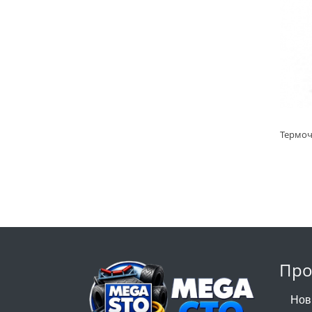
Про
Нов