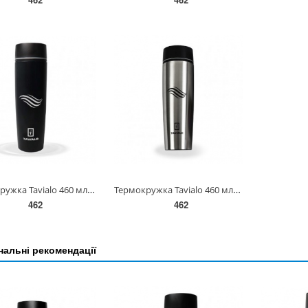
Термокружка Tavialo 460 мл чорна + кільця-ущільнювачі(190460101)
Термокружка Tavialo 460 мл срібляста + кільця-ущільнювачі(190460109)
462
462
альні рекомендації