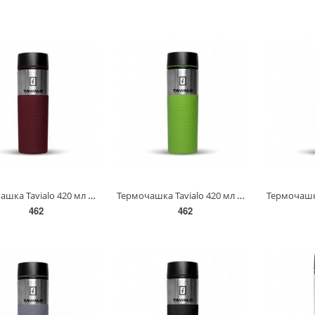
Термочашка Tavialo 420 мл бордовий колір + 2 ущільнюючих кільця(190420103)
Термочашка Tavialo 420 мл зелений колір + 2 ущільнюючих кільця(190420113)
462
462