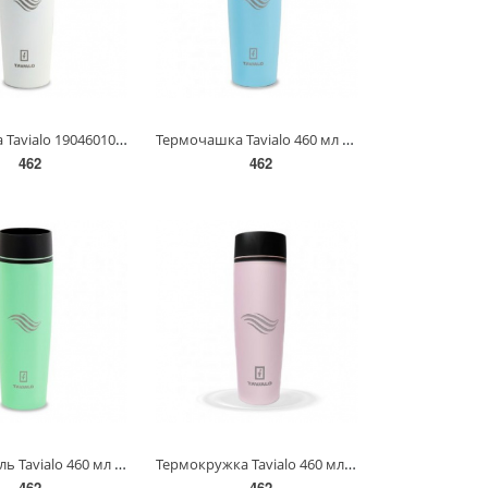
Термчашка Tavialo 190460102 460 мл білий + кільця ущільнювача(190460102)
Термочашка Tavialo 460 мл блакитна + кільця ущільнювачів 190460104(190460104)
462
462
Термокухоль Tavialo 460 мл м'ятний колір + кільця-ущільнювачі 190460105(190460105)
Термокружка Tavialo 460 мл світло-рожева + кільця-ущільнювачі(190460106)
462
462