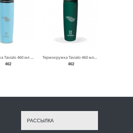
Термочашка Tavialo 460 мл блакитна + кільця ущільнювачів 190460104(190460104)
Термокружка Tavialo 460 мл зелена + кільця-ущільвачі(190460108)
462
462
РАССЫЛКА