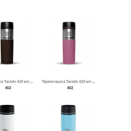
Термочашка Tavialo 420 мл коричневий колір + 2 ущільнюючих кільця(190420112)
Термочашка Tavialo 420 мл рожевий колір + 2 ущільнюючих кільця(190420111)
462
462