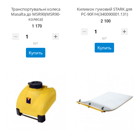
Транспортувальні колеса
Килимок гумовий STARK для
Masalta до MSR90(MSR90-
PC-90F/H(340090001.131)
колеса)
2 100
1 170
шт
шт
Купить
Купить