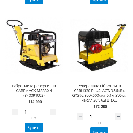
Віброплита реверсивна
Реверсивна віброплита
CAREMACK MS330-4
CRBH330 PLUS, AGT, 9,56кВт,
(340091002)
GX390,890x500мм, 6.1л, 305кг,
нахил 20°, 62Гц. (AG
114 990
173 298
шт
шт
Купить
Купить