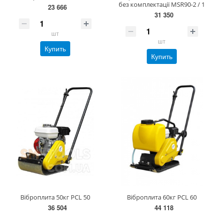
без комплектації MSR90-2 / 1
23 666
31 350
шт
шт
Купить
Купить
Віброплита 50кг PCL 50
Віброплита 60кг PCL 60
36 504
44 118