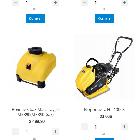
шт
шт
Купить
Купить
Водяний бак Masalta для
Віброплита HP 1300S
MSR90(MSR90-бак)
23 666
2 499.90
шт
шт