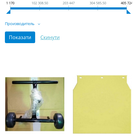
1 170
102 308.50
203 447
304 585.50
405 724
Производитель