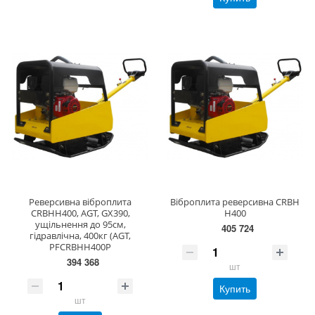
Реверсивна віброплита
Віброплита реверсивна CRBH
CRBHH400, AGT, GX390,
H400
ущільнення до 95см,
405 724
гідравлічна, 400кг (AGT,
PFCRBHH400P
394 368
шт
Купить
шт