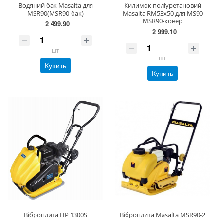
Водяний бак Masalta для
Килимок поліуретановий
MSR90(MSR90-бак)
Masalta RM53х50 для MS90
MSR90-ковер
2 499.90
2 999.10
шт
шт
Купить
Купить
Віброплита HP 1300S
Віброплита Masalta MSR90-2