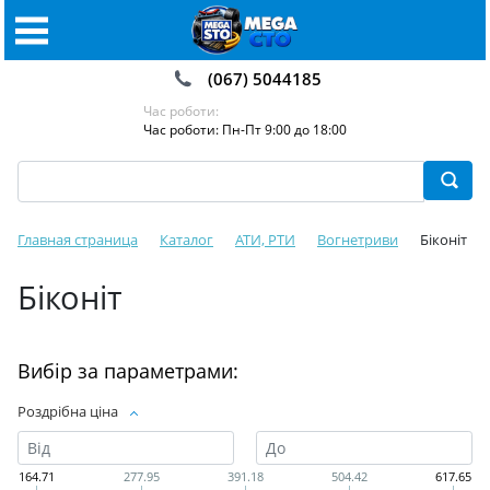
(067) 5044185
Час роботи:
Час роботи: Пн-Пт 9:00 до 18:00
Главная страница
Каталог
АТИ, РТИ
Вогнетриви
Біконіт
Біконіт
Вибір за параметрами:
Роздрібна ціна
164.71
277.95
391.18
504.42
617.65