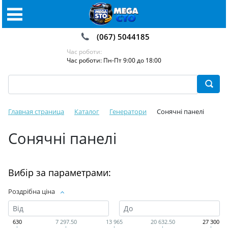
(067) 5044185
Час роботи:
Час роботи: Пн-Пт 9:00 до 18:00
Главная страница
Каталог
Генератори
Coнячні пaнeлі
Coнячні пaнeлі
Вибір за параметрами:
Роздрібна ціна
630
7 297.50
13 965
20 632.50
27 300