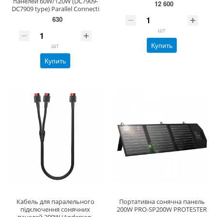
панелей 60W/120W (DC7909-
12 600
DC7909 type) Parallel Connecti
630
шт
Купить
шт
Купить
Кабель для паралельного
Портативна сонячна панель
підключення сонячних
200W PRO-SP200W PROTESTER