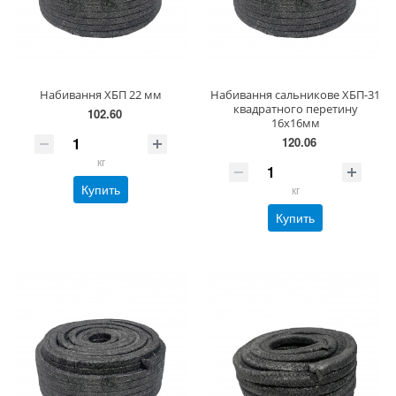
Набивання ХБП 22 мм
Набивання сальникове ХБП-31
квадратного перетину
102.60
16х16мм
120.06
кг
Купить
кг
Купить