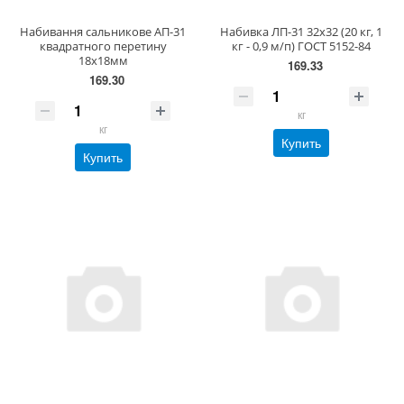
Набивання сальникове АП-31
Набивка ЛП-31 32х32 (20 кг, 1
квадратного перетину
кг - 0,9 м/п) ГОСТ 5152-84
18х18мм
169.33
169.30
кг
кг
Купить
Купить