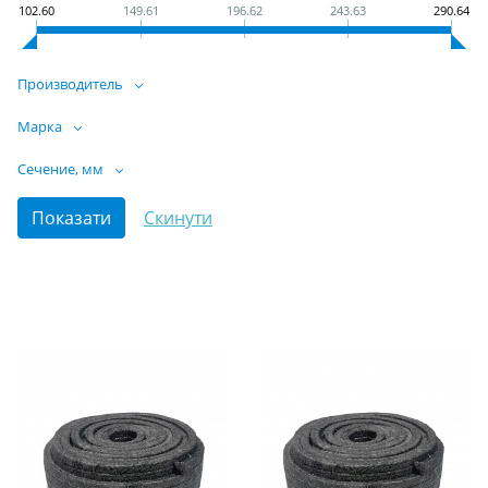
102.60
149.61
196.62
243.63
290.64
Производитель
Марка
Сечение, мм