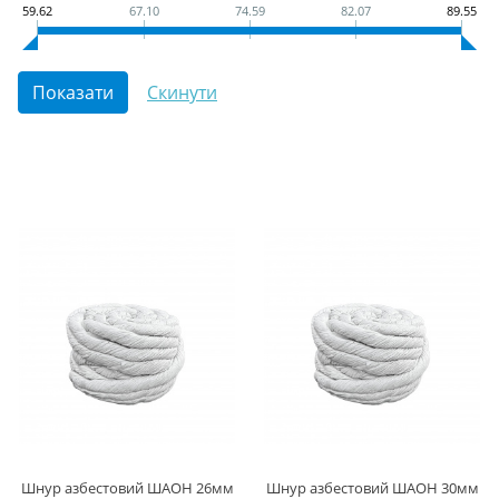
59.62
67.10
74.59
82.07
89.55
Шнур азбестовий ШАОН 26мм
Шнур азбестовий ШАОН 30мм