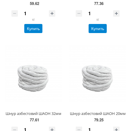
59.62
77.36
кг
кг
Купить
Купить
Шнур азбестовий ШАОН 32мм
Шнур азбестовий ШАОН 20мм
77.61
79.25