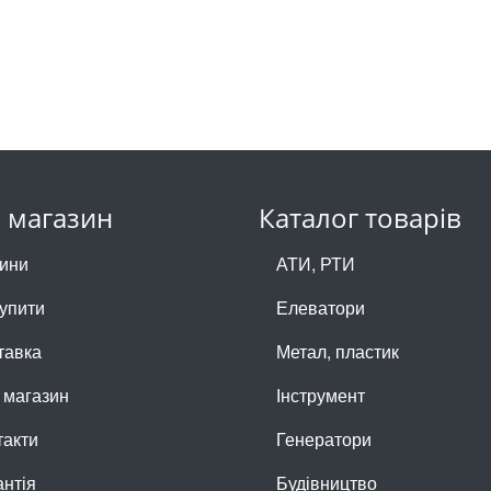
 магазин
Каталог товарів
ини
АТИ, РТИ
купити
Елеватори
тавка
Метал, пластик
 магазин
Інструмент
такти
Генератори
антія
Будівництво