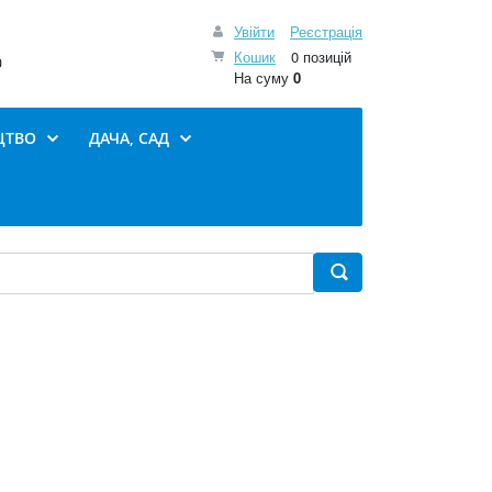
Увійти
Реєстрація
Кошик
0 позицій
0
На суму
0
ЦТВО
ДАЧА, САД