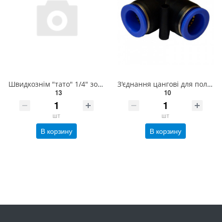
Швидкознім "тато" 1/4" зовнішня різь AIRKRAFT SE3-2PM
З'єднання цангові для поліуретанових шлангів PU/PR (Р-обр., шланг) 4мм AIRKRAFT SPV04
13
10
шт
шт
В корзину
В корзину