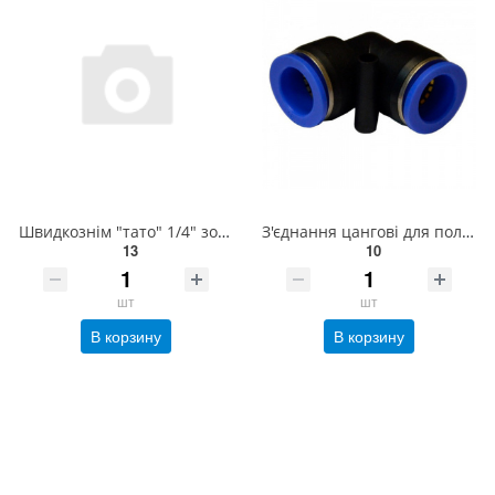
Швидкознім "тато" 1/4" зовнішня різь AIRKRAFT SE3-2PM
З'єднання цангові для поліуретанових шлангів PU/PR (Р-обр., шланг) 4мм AIRKRAFT SPV04
13
10
шт
шт
В корзину
В корзину