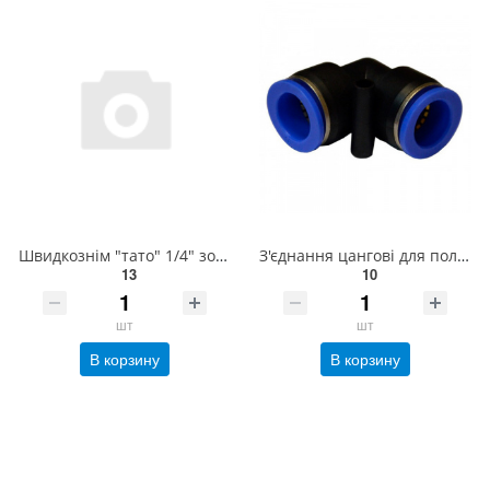
Швидкознім "тато" 1/4" зовнішня різь AIRKRAFT SE3-2PM
З'єднання цангові для поліуретанових шлангів PU/PR (Р-обр., шланг) 4мм AIRKRAFT SPV04
13
10
шт
шт
В корзину
В корзину