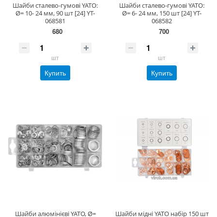
Шайби сталево-гумові YATO:
Шайби сталево-гумові YATO:
Ø= 10- 24 мм, 90 шт [24] YT-
Ø= 6- 24 мм, 150 шт [24] YT-
068581
068582
680
700
шт
шт
Купить
Купить
Шайби алюмінієві YATO, Ø=
Шайби мідні YATO набір 150 шт