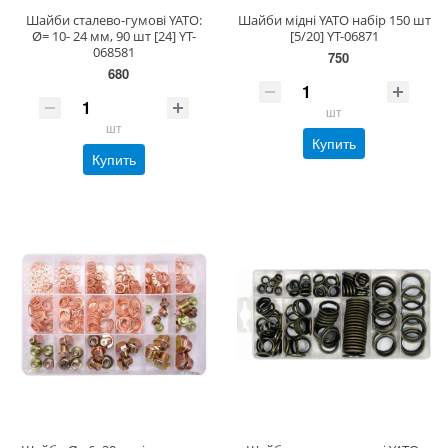
Шайби сталево-гумові YATO:
Шайби мідні YATO набір 150 шт
Ø= 10- 24 мм, 90 шт [24] YT-
[5/20] YT-06871
068581
750
680
шт
шт
Купить
Купить