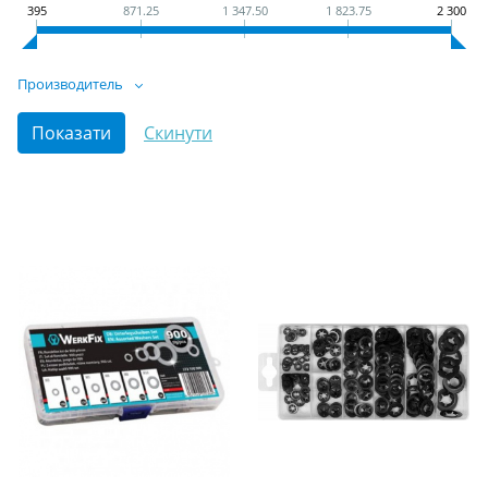
395
871.25
1 347.50
1 823.75
2 300
Производитель