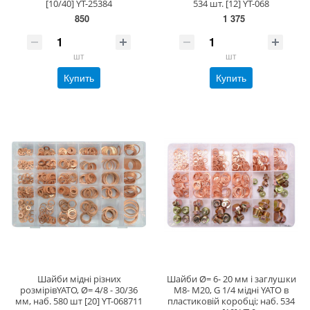
[10/40] YT-25384
534 шт. [12] YT-068
850
1 375
шт
шт
Купить
Купить
Шайби мідні різних
Шайби Ø= 6- 20 мм і заглушки
розмірівYATO, Ø= 4/8 - 30/36
М8- М20, G 1/4 мідні YATO в
мм, наб. 580 шт [20] YT-068711
пластиковій коробці; наб. 534