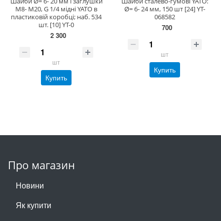
Шайби Ø= 6- 20 мм і заглушки
Шайби сталево-гумові YATO:
М8- М20, G 1/4 мідні YATO в
Ø= 6- 24 мм, 150 шт [24] YT-
пластиковій коробці; наб. 534
068582
шт. [10] YT-0
700
2 300
шт
шт
Купить
Купить
Про магазин
Новини
Як купити