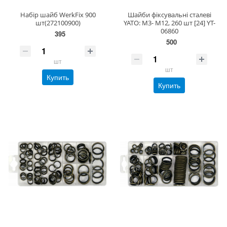
Набір шайб WerkFix 900
Шайби фіксувальні сталеві
шт(272100900)
YATO: М3- М12, 260 шт [24] YT-
06860
395
500
шт
шт
Купить
Купить