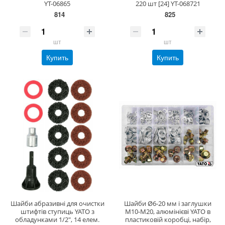
YT-06865
220 шт [24] YT-068721
814
825
шт
шт
Купить
Купить
Шайби абразивні для очистки
Шайби Ø6-20 мм і заглушки
штифтів ступиць YATO з
М10-М20, алюмінієві YATO в
обладунками 1/2", 14 елем.
пластиковій коробці, набір,