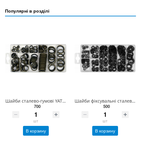
Популярні в розділі
Шайби сталево-гумові YATO: Ø= 6- 24 мм, 150 шт [24] YT-068582
Шайби фіксувальні сталеві YATO: М3- М12, 260 шт [24] YT-06860
700
500
шт
шт
В корзину
В корзину