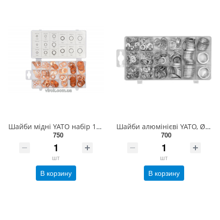
Шайби мідні YATO набір 150 шт [5/20] YT-06871
Шайби алюмінієві YATO, Ø= 6/10 - 24/29 мм, наб. 450 шт [24] YT-068652
750
700
шт
шт
В корзину
В корзину