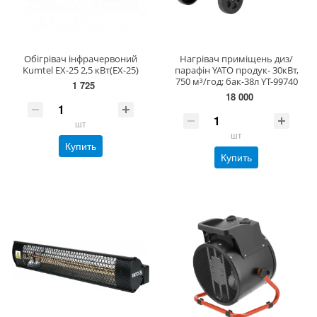
Обігрівач інфрачервоний
Нагрівач приміщень диз/
Kumtel EX-25 2,5 кВт(EX-25)
парафін YATO продук- 30кВт,
750 м³/год; бак-38л YT-99740
1 725
18 000
шт
шт
Купить
Купить