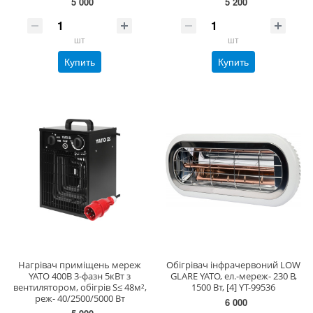
5 000
5 200
шт
шт
Купить
Купить
Нагрівач приміщень мереж
Обігрівач інфрачервоний LOW
YATO 400В 3-фазн 5кВт з
GLARE YATO, ел.-мереж- 230 В,
вентилятором, обігрів S≤ 48м²,
1500 Вт, [4] YT-99536
реж- 40/2500/5000 Вт
6 000