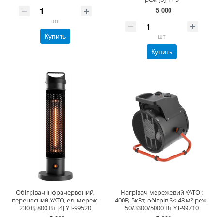
5 000
шт
Купить
шт
Купить
Обігрівач інфрачервоний,
Нагрівач мережевий YATO :
переносний YATO, ел.-мереж-
400В, 5кВт, обігрів S≤ 48 м² реж-
230 В, 800 Вт [4] YT-99520
50/3300/5000 Вт YT-99710