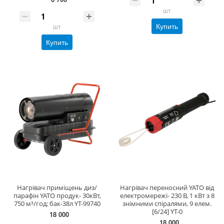
шт
Купить
шт
Купить
Нагрівач приміщень диз/
Нагрівач переносний YATO від
парафін YATO продук- 30кВт,
електромережі- 230 В, 1 кВт з 8
750 м³/год; бак-38л YT-99740
знімними спіралями, 9 елем.
[6/24] YT-0
18 000
18 000