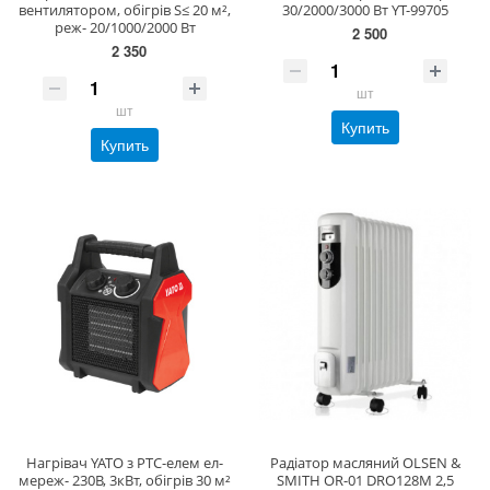
вентилятором, обігрів S≤ 20 м²,
30/2000/3000 Вт YT-99705
реж- 20/1000/2000 Вт
2 500
2 350
шт
шт
Купить
Купить
Нагрівач YATO з PTC-елем ел-
Радіатор масляний OLSEN &
мереж- 230В, 3кВт, обігрів 30 м²
SMITH OR-01 DRO128M 2,5