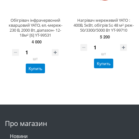
Обігрівач інфрачервоний
Нагрівач мережевий YATO :
кварцовий YATO, ел.-мереж-
400В, 5кВт, обігрів S≤ 48 м² реж-
230 В, 2000 Вт, діапазон- 12-
50/3300/5000 Вт YT-99710
18м² [6] YT-99531
5 200
4 000
шт
шт
Купить
Купить
Про магазин
Новини