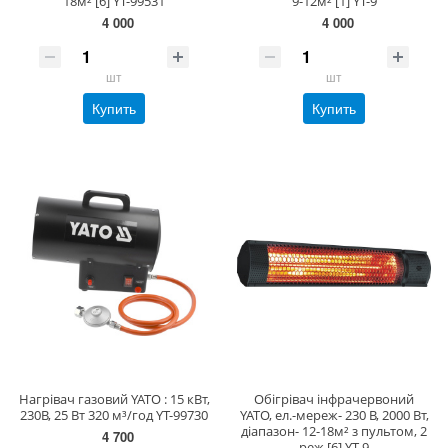
18м² [6] YT-99531
9-12м² [1] YT-9
4 000
4 000
шт
шт
Купить
Купить
Нагрівач газовий YATO : 15 кВт,
Обігрівач інфрачервоний
230В, 25 Вт 320 м³/год YT-99730
YATO, ел.-мереж- 230 В, 2000 Вт,
діапазон- 12-18м² з пультом, 2
4 700
реж [6] YT-9