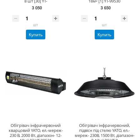
8 шт [30] YT-
18м² [1] YT-99530
3 050
3 650
шт
шт
Купить
Купить
Обігрівач інфрачервоний
Обігрівач інфрачервоний,
кварцовий YATO, ел.-мереж-
підвісн під стелю YATO, ел.-
230 В, 2000 Вт, діапазон- 12-
мереж- 230В, 1500 Вт, діапазон-