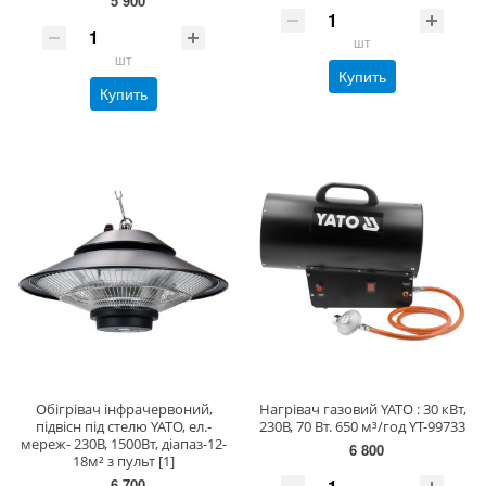
5 900
шт
шт
Купить
Купить
Обігрівач інфрачервоний,
Нагрівач газовий YATO : 30 кВт,
підвісн під стелю YATO, ел.-
230В, 70 Вт. 650 м³/год YT-99733
мереж- 230В, 1500Вт, діапаз-12-
6 800
18м² з пульт [1]
6 700