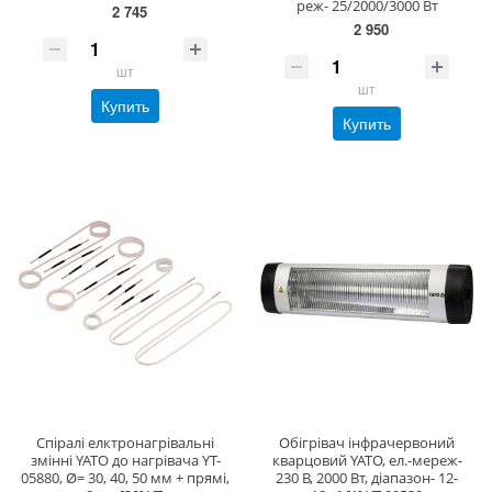
реж- 25/2000/3000 Вт
2 745
2 950
шт
шт
Купить
Купить
Спіралі елктронагрівальні
Обігрівач інфрачервоний
змінні YATO до нагрівача YT-
кварцовий YATO, ел.-мереж-
05880, Ø= 30, 40, 50 мм + прямі,
230 В, 2000 Вт, діапазон- 12-