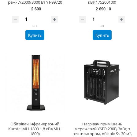
реж- 7/2000/3000 Вт YT-99720
кВт(175200100)
2 600
2 690.10
шт
шт
Купить
Купить
Обігрівач інфрачервоний
Нагрівач приміщень
Kumtel MH-1800 1,8 кВт(MH-
мережевий YATO 230В, 3кВт, з
1800)
вентилятором, обігрів S≤ 30 м²,