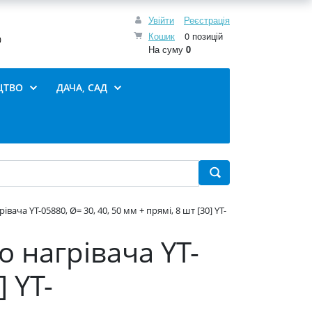
Увійти
Реєстрація
Кошик
0 позицій
0
На суму
0
ЦТВО
ДАЧА, САД
вача YT-05880, Ø= 30, 40, 50 мм + прямі, 8 шт [30] YT-
о нагрівача YT-
] YT-