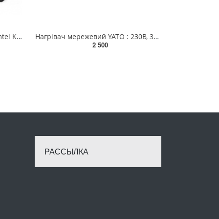
Обігрівач інфрачервоний Kumtel KS-2830 1,8 кВт(KS-2830)
Нагрівач мережевий YATO : 230В, 3кВт обігрів S≤ 30 м² реж- 30/2000/3000 Вт YT-99705
2 500
РАССЫЛКА