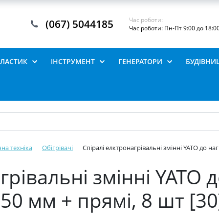
Час роботи:
(067) 5044185
Час роботи: Пн-Пт 9:00 до 18:0
ПЛАСТИК
ІНСТРУМЕНТ
ГЕНЕРАТОРИ
БУДІВНИ
на техніка
Обігрівачі
Спіралі елктронагрівальні змінні YATO до нагрі
грівальні змінні YATO д
 50 мм + прямі, 8 шт [30