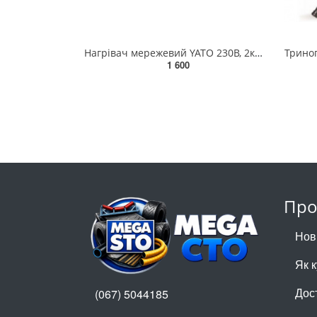
Нагрівач мережевий YATO 230В, 2кВт,обігрів S≤ 20 м² реж- 25/1000/2000 Вт YT-99700
1 600
Про
Нов
Як 
Дос
(067) 5044185