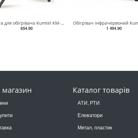
Тринога для обігрівача Kumtel KM-008(KM-008 TRIPOD LEG)
654.90
1 494.90
 магазин
Каталог товарів
ини
АТИ, РТИ
купити
Елеватори
тавка
Метал, пластик