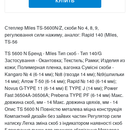
КУПИТЬ
Степлер Miles TS-5600N/Z, скоби No 4, 8, 9,
регулювання сили нажиму, аналог: Rapid 140 (Miles,
TS-56
TS 5600 N Бренд - Miles Тип скоб - Тип 140/G
Застосування - Окантовка; Текстиль; Рамки; Изделия из
кожи; Полимерная пленка, вагонка Сумісні скоби -
Kangaro № 4 (6-14 мм); №8 (гвозди 14 мм); №9(шпильки
14 мм); Arrow T-50 (6-14 мм); Rapid № 140 (6-14 мм);
Novus G-TYPE 11 (6-14 мм) E TYPE J (14 мм); Power
Fast 36504A-36506A; Prebena TYPE PF (6-14 мм) Макс.
довжина скоб, мм - 14 Макс. довжина цвяхів, мм - 14
Опис TS 5600 N Повністю металева міцна конструкція
Компактний дизайн без зайвих частин Регулятор сили
натиску Легка зміна скоб з індикатором наявності скоб
Блокування ручки для зручного зберігання Металева