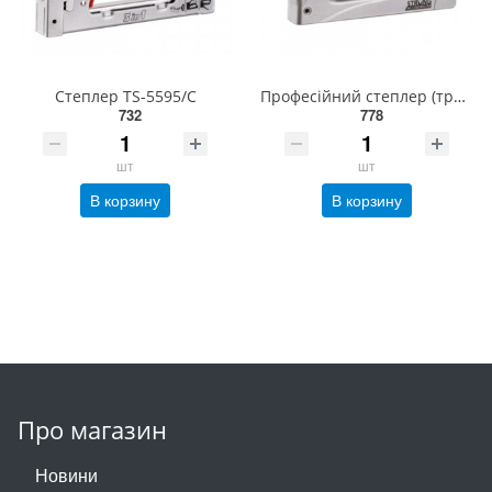
Степлер TS-5595/C
Професійний степлер (трекери) TA-5696 Z
732
778
шт
шт
В корзину
В корзину
Про магазин
Новини