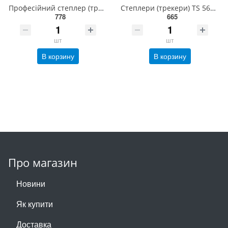
Професійний степлер (трекери) TA-5696 Z
Степлери (трекери) TS 5600 N
778
665
шт
шт
В корзину
В корзину
Про магазин
Новини
Як купити
Доставка