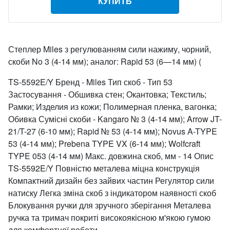
КУПИТЬ
Степлер Miles з регулюванням сили нажиму, чорний,
скоби No 3 (4-14 мм); аналог: Rapid 53 (6—14 мм) (
TS-5592E/Y Бренд - Miles Тип скоб - Тип 53
Застосування - Обшивка стен; Окантовка; Текстиль;
Рамки; Изделия из кожи; Полимерная пленка, вагонка;
Обивка Сумісні скоби - Kangaro № 3 (4-14 мм); Arrow JT-
21/T-27 (6-10 мм); Rapid № 53 (4-14 мм); Novus A-TYPE
53 (4-14 мм); Prebena TYPE VX (6-14 мм); Wolfcraft
TYPE 053 (4-14 мм) Макс. довжина скоб, мм - 14 Опис
TS-5592E/Y Повністю металева міцна конструкція
Компактний дизайн без зайвих частин Регулятор сили
натиску Легка зміна скоб з індикатором наявності скоб
Блокування ручки для зручного зберігання Металева
ручка та тримач покриті високоякісною м'якою гумою
для комфортної роботи