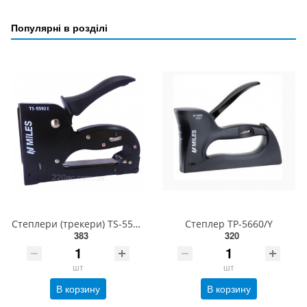
Популярні в розділі
Степлери (трекери) TS-5592E/Y
Степлер TP-5660/Y
383
320
шт
шт
В корзину
В корзину