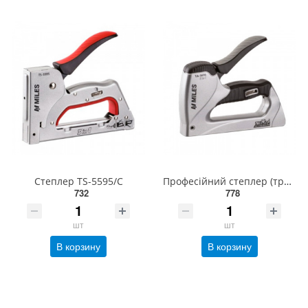
Степлер TS-5595/C
Професійний степлер (трекери) TA-5696 Z
732
778
шт
шт
В корзину
В корзину