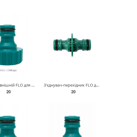
Адаптер зовнішній FLO для крана 3/4" /ABS/ [250] 89235
З'єднувач-перехідник FLO для водяних шлангів 1/2"- 1/2" [30/240] 89020
20
20