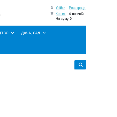
Увійти
Реєстрація
Кошик
0 позицій
0
На суму
0
ЦТВО
ДАЧА, САД