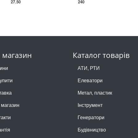
27.50
240
 магазин
Каталог товарів
ини
АТИ, РТИ
купити
Елеватори
тавка
Метал, пластик
 магазин
Інструмент
такти
Генератори
антія
Будівництво