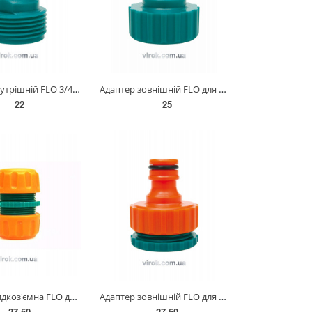
Адаптер внутрішній FLO 3/4" /ABS/ (БЛІСТЕР) [24/288] 89240
Адаптер зовнішній FLO для крана 3/4" /ABS/ (БЛІСТЕР) [24/288] 89236
22
25
Муфта швидкоз'ємна FLO для водяного шланга 1/2" / ABS/ [150/600] 89229
Адаптер зовнішній FLO для крана 3/4"-1" /ABS/ [100] 89251
27.50
27.50