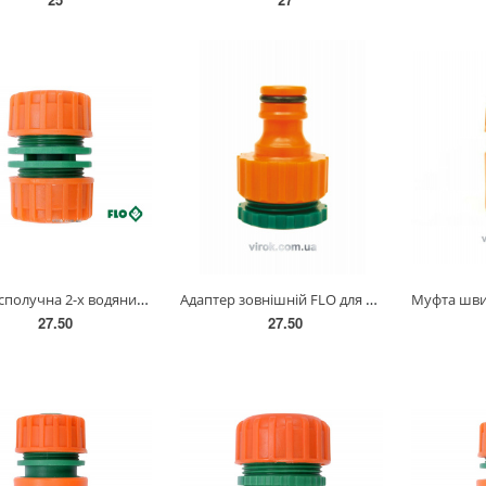
Муфта сполучна 2-х водяних шлангів 1/2" FLO пластикова [30/240] 89007
Адаптер зовнішній FLO для крана 3/4"-1/2" /ABS/ (БЛІСТЕР) [24/288] 89242
27.50
27.50