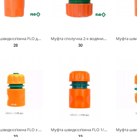
Муфта швидкоз'ємна FLO для водяного шланга 1/2" [30/240] 89001
Муфта сполучна 2-х водяних шлангів 3/4" FLO пластикова [30] 89008
28
30
Муфта швидкоз'ємна FLO з водо-стопом для водяного шланга 1/2" (БЛІСТЕР) [24/288] 89226
Муфта швидкоз'ємна FLO 1/2", з фіксатором для водяного шланга (БЛІСТЕР) [24/288] 89222
33
33