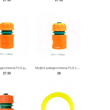
Муфта швидкоз'ємна FLO для водяного шланга 1/2" з фіксатором [150/600] 89221
Муфта швидкоз'ємна FLO з водо-стопом для водяного шланга 1/2" / ABS/ [150/600] 89225
27.50
28