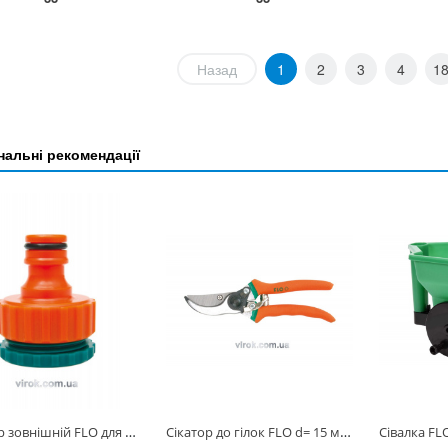
Назад
1
2
3
4
1
альні рекомендації
Адаптер зовнішній FLO для крана 3/4"-1" /ABS/ [100] 89251
Сікатор до гілок FLO d= 15 мм, l= 205 мм [20/60] 99203