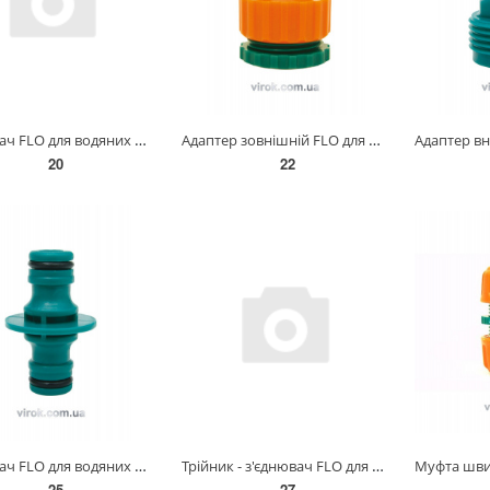
З'єднувач FLO для водяних шлангів 1/2" [125/500] 89245
Адаптер зовнішній FLO для крана 3/4"-1/2" /ABS/ [250] 89241
20
22
З'єднувач FLO для водяних шлангів 1/2" (БЛІСТЕР) [24/288] 89246
Трійник - з'єднювач FLO для шланга /ABS/ [125] 89243
25
27