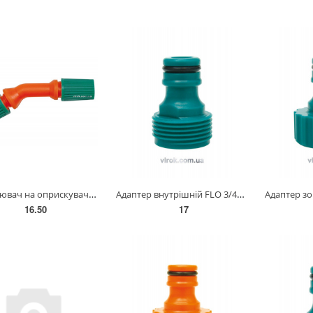
Розпилювач на оприскувачі FLO 89515, 89518, 89520 [300] 89537
Адаптер внутрішній FLO 3/4" /ABS/ [250] 89239
16.50
17