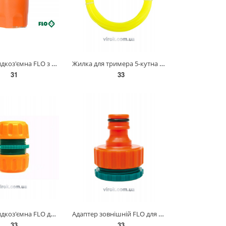
Муфта швидкоз'ємна FLO з водо-стопом для водяного шланга 1/2" [30/240] 89003
Жилка для тримера 5-кутна FLO : Ø= 1,3 мм, l= 15 м [24/288] 89421
31
33
Муфта швидкоз'ємна FLO для водяного шланга 1/2" / ABS/ (БЛІСТЕР) [24/288] 89230
Адаптер зовнішній FLO для крана 3/4"-1" /ABS/ (БЛІСТЕР) [24/288] 89252
33
33