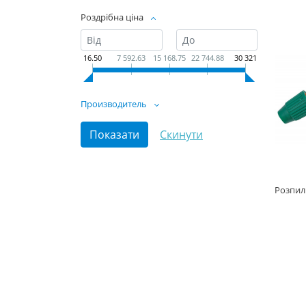
Роздрібна ціна
16.50
7 592.63
15 168.75
22 744.88
30 321
Производитель