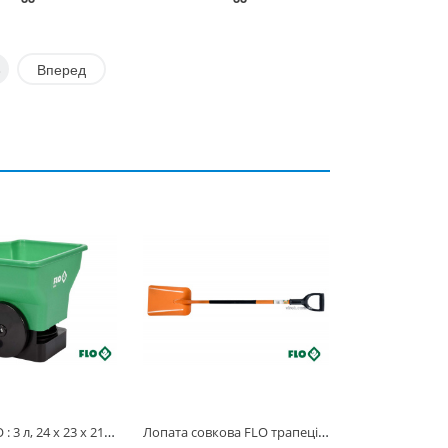
8
Вперед
Сівалка FLO : 3 л, 24 x 23 x 21 см [12/48] 89860
Лопата совкова FLO трапецієвидна : металева основа HRC 45, пластикова ручка [120] 35722