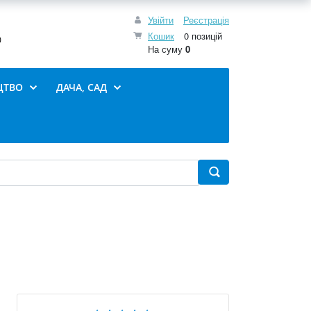
Увійти
Реєстрація
Кошик
0 позицій
0
На суму
0
ЦТВО
ДАЧА, САД