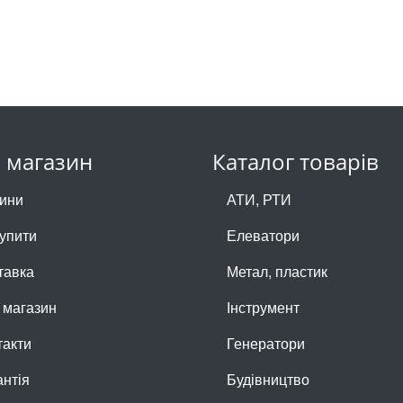
 магазин
Каталог товарів
ини
АТИ, РТИ
купити
Елеватори
тавка
Метал, пластик
 магазин
Інструмент
такти
Генератори
антія
Будівництво