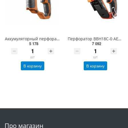
Аккумуляторный перфоратор AEG BBH 12-0 4935446699
Перфоратор BBH18C-0 AEG, 18В, 0-1300об/хв, Ø13/10/16мм, 1,5Дж, 2,5кг (, 4935464984)
5 178
7 092
шт
шт
В корзину
В корзину
Про магазин