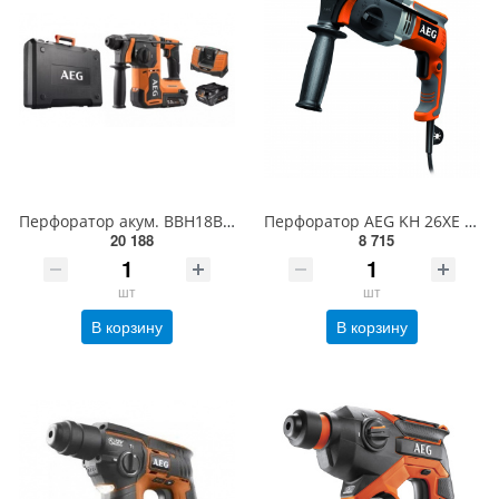
Перфоратор акум. BBH18BL2-502C AEG, 18В, 2х5Аг, 0-1500об/хв, 0-5000рух/хв, Ø30/13/26, 2.5Дж, 3,08кг
Перфоратор AEG KH 26XE 4935428910
20 188
8 715
шт
шт
В корзину
В корзину