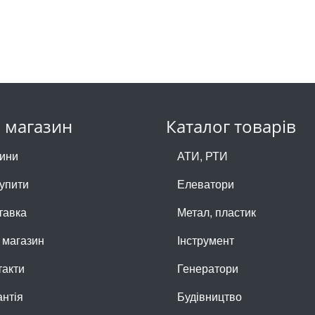
 магазин
Каталог товарів
ини
АТИ, РТИ
купити
Елеватори
тавка
Метал, пластик
 магазин
Інструмент
такти
Генератори
антія
Будівництво