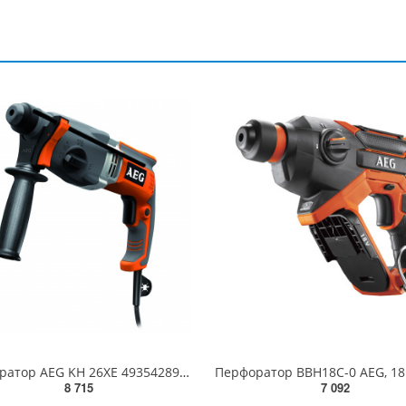
Перфоратор AEG KH 26XE 4935428910
8 715
7 092