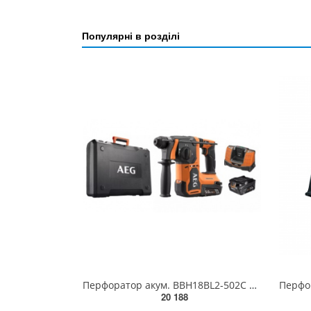
Популярні в розділі
Перфоратор акум. BBH18BL2-502C AEG, 18В, 2х5Аг, 0-1500об/хв, 0-5000рух/хв, Ø30/13/26, 2.5Дж, 3,08кг
20 188