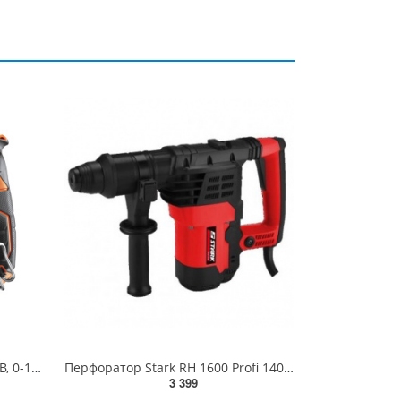
Перфоратор BBH18C-0 AEG, 18В, 0-1300об/хв, Ø13/10/16мм, 1,5Дж, 2,5кг (, 4935464984)
Перфоратор Stark RH 1600 Profi 140051600
3 399