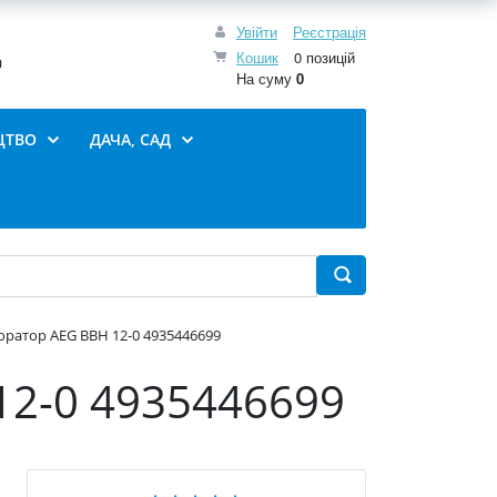
Увійти
Реєстрація
Кошик
0 позицій
0
На суму
0
ЦТВО
ДАЧА, САД
ратор AEG BBH 12-0 4935446699
2-0 4935446699