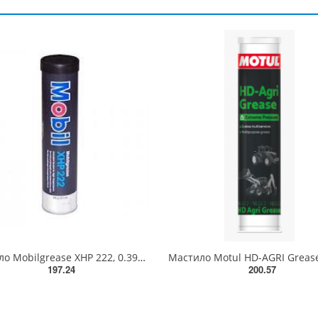
Мастило Mobilgrease XHP 222, 0.39кг. Туба EP2 (синя) 220С
197.24
200.57