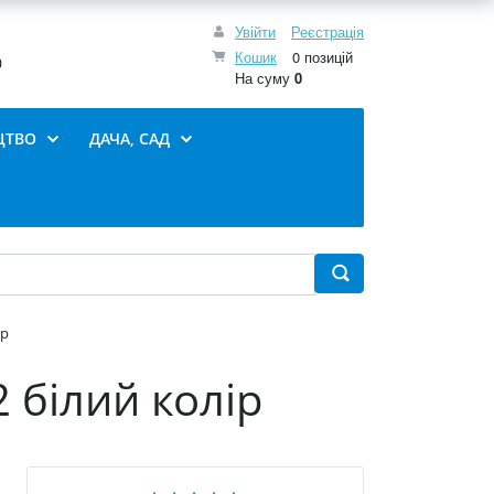
Увійти
Реєстрація
Кошик
0 позицій
0
На суму
0
ЦТВО
ДАЧА, САД
ір
 білий колір