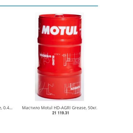
Мастило Motul HD-AGRI Grease, 0.4кг. Туба EP2 (зелена) 190С
Мастило Motul HD-AGRI Grease, 50кг.
21 119.31