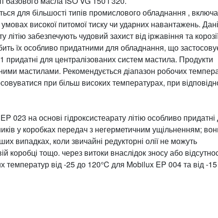
ті базового масла ISO VG 150 і 320.
ються для більшості типів промислового обладнання , включ
умовах високої питомої тиску чи ударних навантажень. Дан
у літію забезпечують чудовий захист від іржавіння та корозії
бить їх особливо придатними для обладнання, що застосову
 1 придатні для централізованих систем мастила. Продукти
ичними мастилами. Рекомендується діапазон робочих темпер
тосовуватися при більш високих температурах, при відповід
EP 023 на основі гідроксистеарату літію особливо придатні
иків у коробках передач з негерметичним ущільненням; вон
ших випадках, коли звичайні редукторні олії не можуть
ій коробці тощо. через витоки внаслідок зносу або відсутнос
 температур від -25 до 120°C для Mobilux EP 004 та від -15