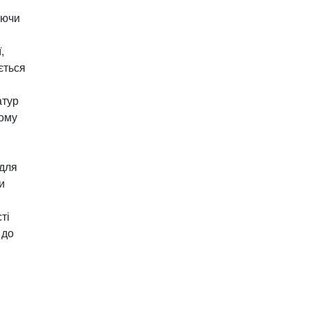
аючи
і
,
ється
атур
ному
 для
и
ті
 до