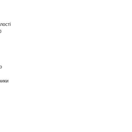
лості
0
о
ники