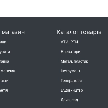
 магазин
Каталог товарів
ини
АТИ, РТИ
купити
Елеватори
тавка
Метал, пластик
 магазин
Інструмент
такти
Генератори
антія
Будівництво
Дача, сад