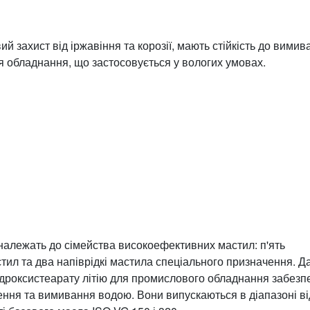
 захист від іржавіння та корозії, мають стійкість до вимив
я обладнання, що застосовується у вологих умовах.
3 належать до сімейства високоефективних мастил: п'ять
ил та два напіврідкі мастила спеціального призначення. Д
гідроксистеарату літію для промислового обладнання забезп
ення та вимивання водою. Вони випускаються в діапазоні ві