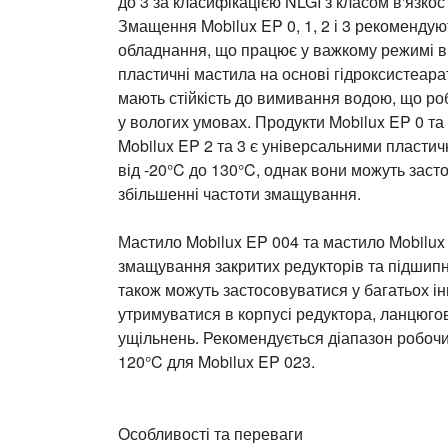
до 3 за класифікацією NLGI з класом в'язкос
Змащення Mobilux EP 0, 1, 2 і 3 рекоменду
обладнання, що працює у важкому режимі в 
пластичні мастила на основі гідроксистеарат
мають стійкість до вимивання водою, що ро
у вологих умовах. Продукти Mobilux EP 0 та
Mobilux EP 2 та 3 є універсальними пласт
від -20°C до 130°C, однак вони можуть зас
збільшенні частоти змащування.
Мастило Mobilux EP 004 та мастило Mobilux 
змащування закритих редукторів та підшипн
також можуть застосовуватися у багатьох ін
утримуватися в корпусі редуктора, ланцюгов
ущільнень. Рекомендується діапазон робочих
120°C для Mobilux EP 023.
Особливості та переваги