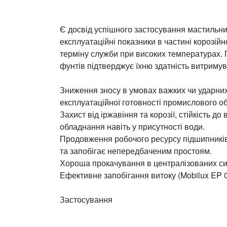
Є досвід успішного застосування мастильни
експлуатаційні показники в частині корозій
терміну служби при високих температурах. 
фунтів підтверджує їхню здатність витримув
Зниження зносу в умовах важких чи ударних 
експлуатаційної готовності промислового о
Захист від іржавіння та корозії, стійкість
обладнання навіть у присутності води.
Продовження робочого ресурсу підшипників
та запобігає непередбаченим простоям.
Хороша прокачування в централізованих сис
Ефективне запобігання витоку (Mobilux EP 0
Застосування