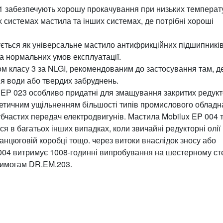
 1 забезпечують хорошу прокачування при низьких температу
 системах мастила та інших системах, де потрібні хороші
ується як універсальне мастило антифрикційних підшипників
за нормальних умов експлуатації.
м класу 3 за NLGI, рекомендованим до застосування там, д
я води або твердих забруднень.
 EP 023 особливо придатні для змащування закритих редукт
метичним ущільненням більшості типів промислового облад
зубчастих передач електродвигунів. Мастила Mobilux EP 004 
я в багатьох інших випадках, коли звичайні редукторні олії
анцюговій коробці тощо. через витоки внаслідок зносу або
 004 витримує 1008-годинні випробування на шестерному ст
вимогам DR.EM.203.