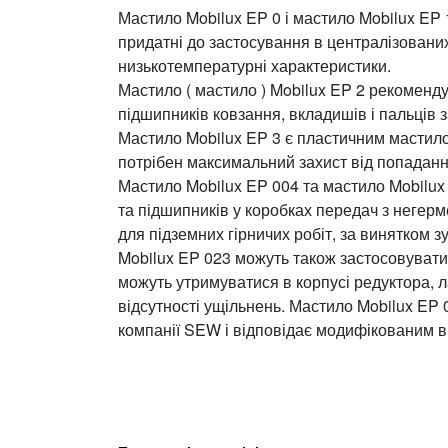
Мастило Mobilux EP 0 і мастило Mobilux EP
придатні до застосування в централізованих
низькотемпературні характеристики.
Мастило ( мастило ) Mobilux EP 2 рекоменд
підшипників ковзання, вкладишів і пальців 
Мастило Mobilux EP 3 є пластичним мастило
потрібен максимальний захист від попаданн
Мастило Mobilux EP 004 та мастило Mobilux
та підшипників у коробках передач з негер
для підземних гірничих робіт, за винятком 
Mobilux EP 023 можуть також застосовуватис
можуть утримуватися в корпусі редуктора, л
відсутності ущільнень. Мастило Mobilux EP
компанії SEW і відповідає модифікованим 