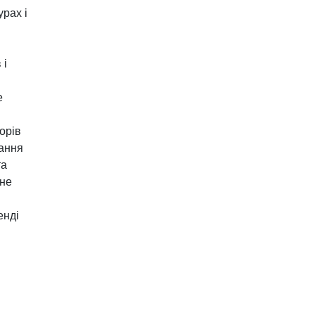
рах і
 і
е
орів
нання
та
 не
енді