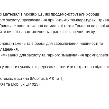
х матеріалів Mobilux EP, які продемонстрували хороші
ного захисту, прокачування при низьких температурах і трива
Граничне навантаження на машині тертя Тимкена на рівні 4
ати високі навантаження та граничні значення тиску.
навантажень та вібрації для забезпечення надійності та
бладнання.
 до вимивання для захисту та гарного змащування промисловог
 у вологих умовах, що дозволяє знизити витрати на підшип
темах мастила (Mobilux EP 0 та 1).
04 та Mobilux EP 023).