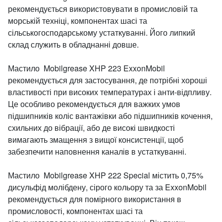
рекомендується використовувати в промисловій та
морській техніці, компонентах шасі та
сільськогосподарському устаткуванні. Його липкий
склад служить в обладнанні довше.
Мастило Mobilgrease XHP 223 ExxonMobil
рекомендується для застосування, де потрібні хороші
властивості при високих температурах і анти-відпливу.
Це особливо рекомендується для важких умов
підшипників коліс вантажівки або підшипників кочення,
схильних до вібрації, або де високі швидкості
вимагають змащення з вищої консистенції, щоб
забезпечити наповнення каналів в устаткуванні.
Мастило Mobilgrease XHP 222 Special містить 0,75%
дисульфід молібдену, сірого кольору та за ExxonMobil
рекомендується для помірного використання в
промисловості, компонентах шасі та