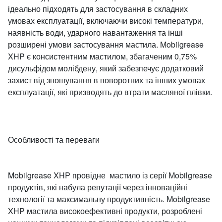
ідеально підходять для застосування в складних
умовах експлуатації, включаючи високі температури,
наявність води, ударного навантаження та інші
розширені умови застосування мастила. Mobilgrease
XHP є консистентним мастилом, збагаченим 0,75%
дисульфідом молібдену, який забезпечує додатковий
захист від зношування в поворотних та інших умовах
експлуатації, які призводять до втрати масляної плівки.
Особливості та переваги
Mobilgrease XHP провідне мастило із серії Mobilgrease
продуктів, які набула репутації через інноваційні
технології та максимальну продуктивність. Mobilgrease
XHP мастила високоефективні продукти, розроблені