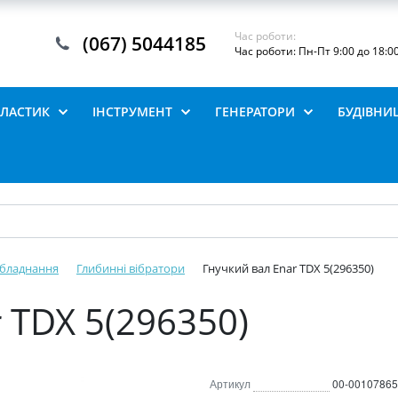
Час роботи:
(067) 5044185
Час роботи: Пн-Пт 9:00 до 18:0
ПЛАСТИК
ІНСТРУМЕНТ
ГЕНЕРАТОРИ
БУДІВНИ
обладнання
Глибинні вібратори
Гнучкий вал Enar TDX 5(296350)
 TDX 5(296350)
Артикул
00-00107865