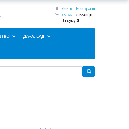
Увійти
Реєстрація
Кошик
0 позицій
0
На суму
0
ЦТВО
ДАЧА, САД