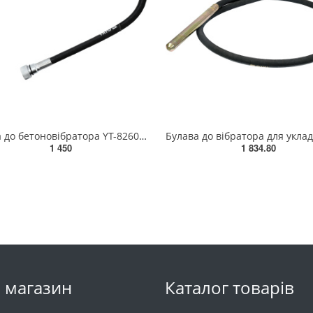
Булава до бетоновібратора YT-82604 YATO L= 1.2 м, Ø= 25 мм [4/60] YT-82597
1 450
1 834.80
 магазин
Каталог товарів