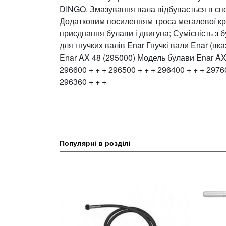
DINGO. Змазування вала відбувається в спе
Додатковим посиленням троса металевої кр
приєднання булави і двигуна; Сумісність з 
для гнучких валів Enar Гнучкі вали Enar (вк
Enar AX 48 (295000) Модель булави Enar AX
296600 + + + 296500 + + + 296400 + + + 29760
296360 + + +
Популярні в розділі