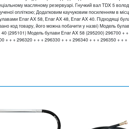
ціальному масляному резервуарі. Гнучкий вал TDX 5 володі
ученої опліткою; Додатковим каучуковим посиленням в міс
булавами Enar AX 58, Enar AX 48, Enar AX 40. Підходящі бул
азано код товару, його можна побачити у назві) Модель була
 40 (295101) Модель булави Enar AX 58 (295200) 296700 + +
0 + + + 296320 + + + 296330 + + + 296340 + + + 296350 + + +