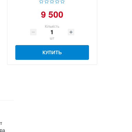
9 500
Кількість
шт
КУПИТЬ
т
ора