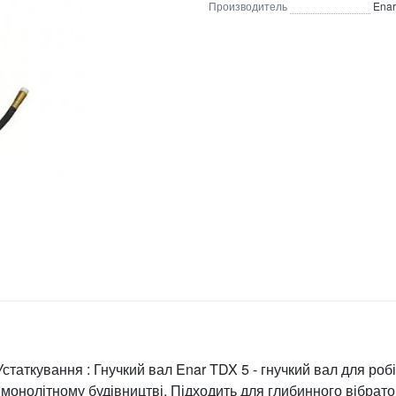
Производитель
Enar
Устаткування : Гнучкий вал Enar TDX 5 - гнучкий вал для робі
 монолітному будівництві. Підходить для глибинного вібрат