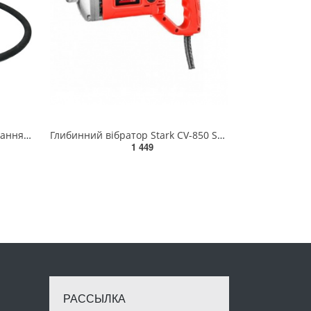
Булава до вібратора для укладання бетону YT-82600; l= 3 м, Ø= 35 мм ZY82600-29
Глибинний вібратор Stark CV-850 SE Industrial 220 В(120050016)
1 449
РАССЫЛКА