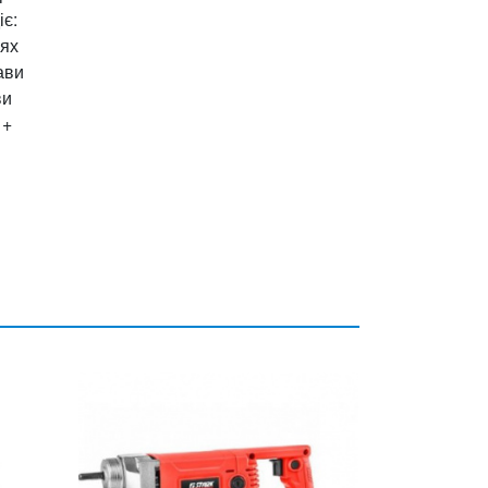
є:
цях
ави
ви
 +