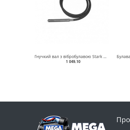
Гнучкий вал з вібробулавою Stark HVZ1.535 SE 120050016.01(120050016.01)
1 049.10
Про