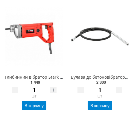
Глибинний вібратор Stark CV-850 SE Industrial 220 В(120050016)
Булава до бетоновібратора YT-82600 YATO L= 3 м, Ø= 35 мм [1/30] YT-82595
1 449
2 300
шт
шт
В корзину
В корзину