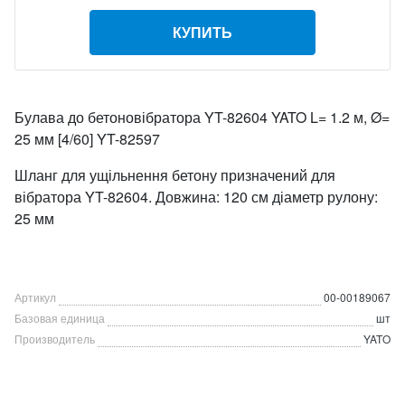
КУПИТЬ
Булава до бетоновібратора YT-82604 YATO L= 1.2 м, Ø=
25 мм [4/60] YT-82597
Шланг для ущільнення бетону призначений для
вібратора YT-82604. Довжина: 120 см діаметр рулону:
25 мм
Артикул
00-00189067
Базовая единица
шт
Производитель
YATO