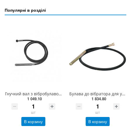
Популярні в розділі
Гнучкий вал з вібробулавою Stark HVZ1.535 SE 120050016.01(120050016.01)
Булава до вібратора для укладання бетону YT-82600; l= 3 м, Ø= 35 мм ZY82600-29
1 049.10
1 834.80
шт
шт
В корзину
В корзину