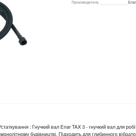
Производитель
Enar
Устаткування : Гнучкий вал Enar TAX 3 - гнучкий вал для робі
 монолітному будівництві. Підходить для глибинного вібрат