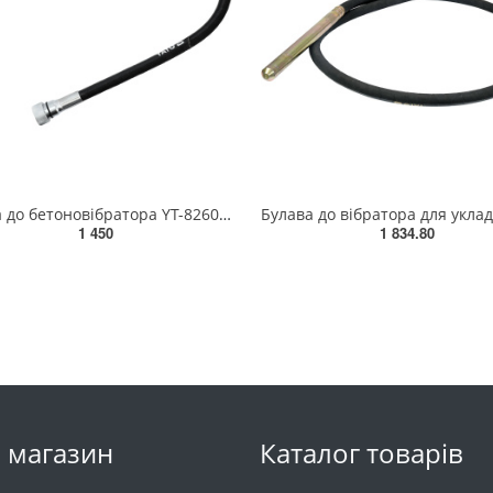
Булава до бетоновібратора YT-82604 YATO L= 1.2 м, Ø= 25 мм [4/60] YT-82597
1 450
1 834.80
 магазин
Каталог товарів