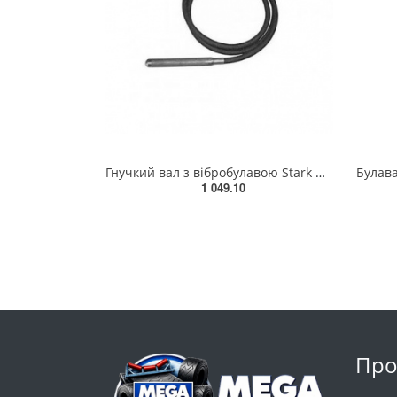
Гнучкий вал з вібробулавою Stark HVZ1.535 SE 120050016.01(120050016.01)
1 049.10
Про