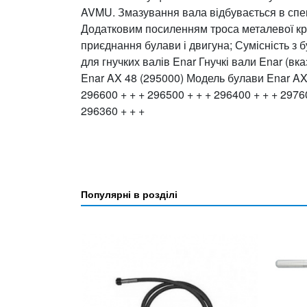
AVMU. Змазування вала відбувається в спе
Додатковим посиленням троса металевої кр
приєднання булави і двигуна; Сумісність з 
для гнучких валів Enar Гнучкі вали Enar (вк
Enar AX 48 (295000) Модель булави Enar AX
296600 + + + 296500 + + + 296400 + + + 29760
296360 + + +
Популярні в розділі