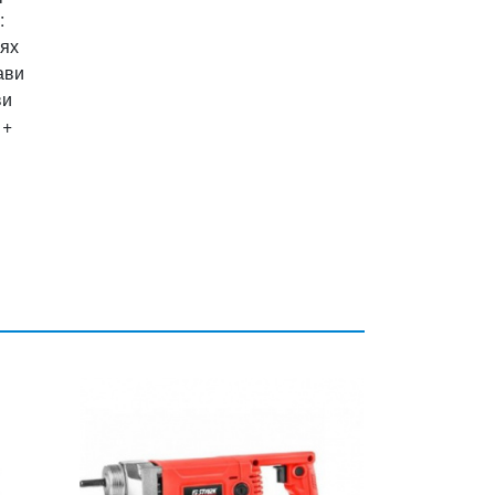
:
цях
ави
ви
 +