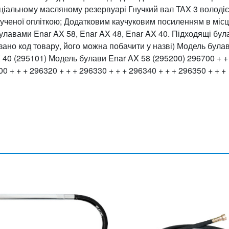
ціальному масляному резервуарі Гнучкий вал TAX 3 володіє
ученої опліткою; Додатковим каучуковим посиленням в міс
булавами Enar AX 58, Enar AX 48, Enar AX 40. Підходящі бул
азано код товару, його можна побачити у назві) Модель була
 40 (295101) Модель булави Enar AX 58 (295200) 296700 + +
0 + + + 296320 + + + 296330 + + + 296340 + + + 296350 + + +