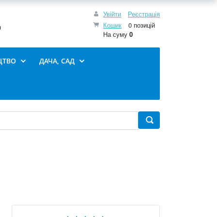
Увійти
Реєстрація
Кошик
0 позицій
0
На суму
0
ЦТВО
ДАЧА, САД