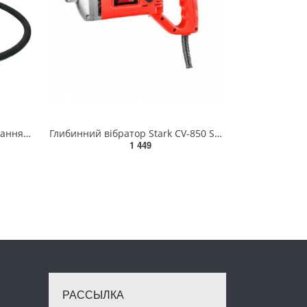
Булава до вібратора для укладання бетону YT-82600; l= 3 м, Ø= 35 мм ZY82600-29
Глибинний вібратор Stark CV-850 SE Industrial 220 В(120050016)
1 449
РАССЫЛКА