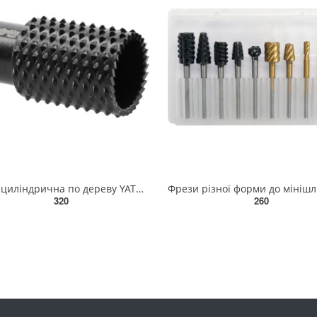
Фреза циліндрична по дереву YATO Ø= 30 мм, до КШМ з різьбов захватом М14, матеріал- вуглецева сталь
320
260