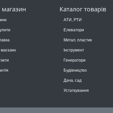
 магазин
Каталог товарів
ини
АТИ, РТИ
купити
Елеватори
тавка
Метал, пластик
 магазин
Інструмент
такти
Генератори
антія
Будівництво
Дача, сад
Устаткування