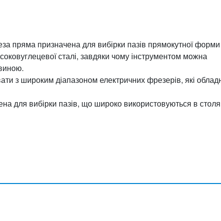
еза пряма призначена для вибірки пазів прямокутної форми
соковуглецевої сталі, завдяки чому інструментом можна
евиною.
ти з широким діапазоном електричних фрезерів, які облад
на для вибірки пазів, що широко використовуються в стол