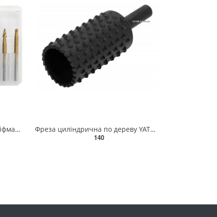
Фрези різної форми до мінішліфмашинок YATO, Ø= 2-16 мм, l= 40 мм з шпинделем Ø= 3,2 мм, компл. 10шт.
Фреза циліндрична по дереву YATO, для дрилі, Ø= 20 мм, з шпінделем Ø= 6 мм [10/120] YT-61706
140