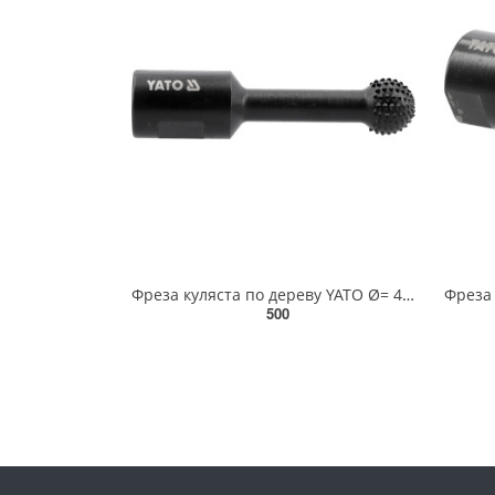
Фреза куляста по дереву YATO Ø= 40мм, до КШМ з різьбовим захватом М14, матеріал- вуглецева сталь[20]
500