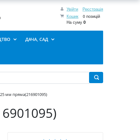
Увійти
Реєстрація
Кошик
0 позицій
0
На суму
0
ЦТВО
ДАЧА, САД
х25 мм пряма(216901095)
16901095)