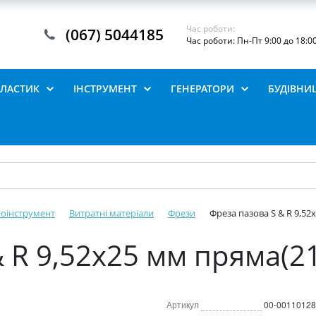
Час роботи:
(067) 5044185
Час роботи: Пн-Пт 9:00 до 18:0
ПЛАСТИК
ІНСТРУМЕНТ
ГЕНЕРАТОРИ
БУДІВНИ
роінструмент
Витратні матеріали
Фрези
Фреза пазова S & R 9,52
& R 9,52х25 мм пряма(2
Артикул
00-00110128