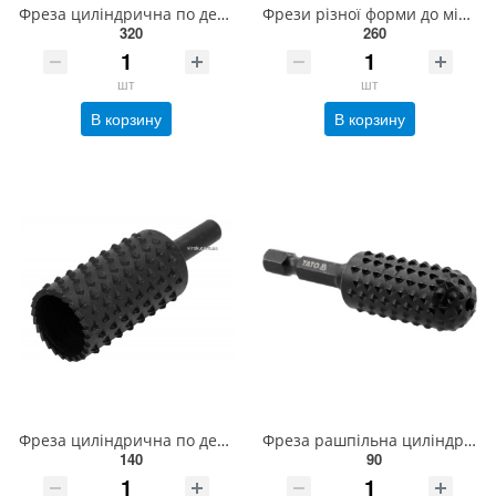
Фреза циліндрична по дереву YATO Ø= 30 мм, до КШМ з різьбов захватом М14, матеріал- вуглецева сталь
Фрези різної форми до мінішліфмашинок YATO, Ø= 2-16 мм, l= 40 мм з шпинделем Ø= 3,2 мм, компл. 10шт.
320
260
шт
шт
В корзину
В корзину
Фреза циліндрична по дереву YATO, для дрилі, Ø= 20 мм, з шпінделем Ø= 6 мм [10/120] YT-61706
Фреза рашпільна циліндрична по дереву YATO Ø= 16 мм, l= 65 мм, 6-гран. шпиндель 1/4" з вуглец сталі
140
90