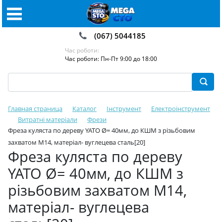
(067) 5044185
Час роботи:
Час роботи: Пн-Пт 9:00 до 18:00
Главная страница
Каталог
Інструмент
Електроінструмент
Витратні матеріали
Фрези
Фреза куляста по дереву YATO Ø= 40мм, до КШМ з різьбовим
захватом М14, матеріал- вуглецева сталь[20]
Фреза куляста по дереву
YATO Ø= 40мм, до КШМ з
різьбовим захватом М14,
матеріал- вуглецева