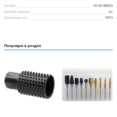
Артикул
00-00188923
Базовая единица
шт
Производитель
YATO
Популярні в розділі