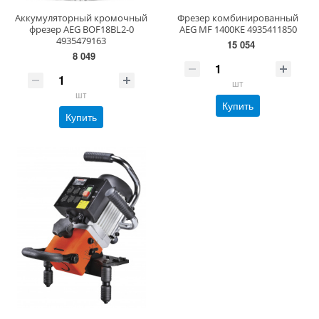
Аккумуляторный кромочный
Фрезер комбинированный
фрезер AEG BOF18BL2-0
AEG MF 1400KE 4935411850
4935479163
15 054
8 049
шт
шт
Купить
Купить