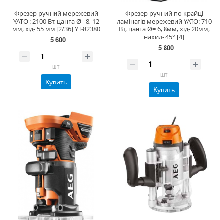
Фрезер ручний мережевий
Фрезер ручний по крайці
YATO : 2100 Вт, цанга Ø= 8, 12
ламінатів мережевий YATO: 710
мм, хід- 55 мм [2/36] YT-82380
Вт, цанга Ø= 6, 8мм, хід- 20мм,
нахил- 45° [4]
5 600
5 800
шт
шт
Купить
Купить