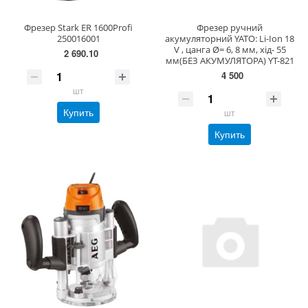
Фрезер Stark ER 1600Profi
Фрезер ручний
250016001
акумуляторний YATO: Li-Ion 18
V , цанга Ø= 6, 8 мм, хід- 55
2 690.10
мм(БЕЗ АКУМУЛЯТОРА) YT-821
4 500
шт
Купить
шт
Купить