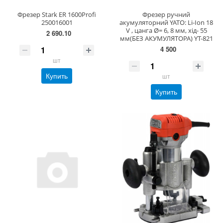
Фрезер Stark ER 1600Profi
Фрезер ручний
250016001
акумуляторний YATO: Li-Ion 18
V , цанга Ø= 6, 8 мм, хід- 55
2 690.10
мм(БЕЗ АКУМУЛЯТОРА) YT-821
4 500
шт
Купить
шт
Купить