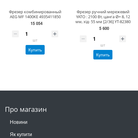
Фрезер комбинированный
Фрезер ручний мережевий
AEG MF 1400KE 4935411850
YATO : 2100 Вт, цанга Ø= 8, 12
мм, хід- 55 мм [2/36] YT-82380
15 054
5 600
шт
шт
Купить
Купить
Про магазин
Новини
Як купити