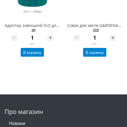
Адаптер зовнішній FLO для крана 3/4" /ABS/ [250] 89235
Совок для квітів GARDENA Classic 8 см(08950-20.000.00)
20
222
шт
шт
В корзину
В корзину
Про магазин
Новини