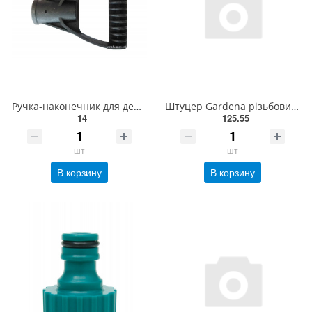
Ручка-наконечник для держака, лопати, діаметр 30 мм, пластмасова Україна 15V501
Штуцер Gardena різьбовий пластиковий 1/2"(18220-29.000.00)
14
125.55
шт
шт
В корзину
В корзину