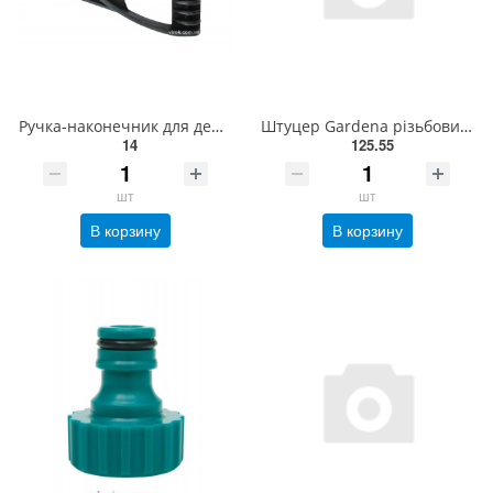
Ручка-наконечник для держака, лопати, діаметр 30 мм, пластмасова Україна 15V501
Штуцер Gardena різьбовий пластиковий 1/2"(18220-29.000.00)
14
125.55
шт
шт
В корзину
В корзину