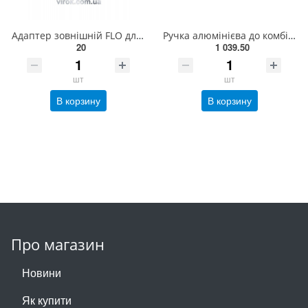
Адаптер зовнішній FLO для крана 3/4" /ABS/ [250] 89235
Ручка алюмінієва до комбісистеми GARDENA 130 см(03734-20.000.00)
20
1 039.50
шт
шт
В корзину
В корзину
Про магазин
Новини
Як купити