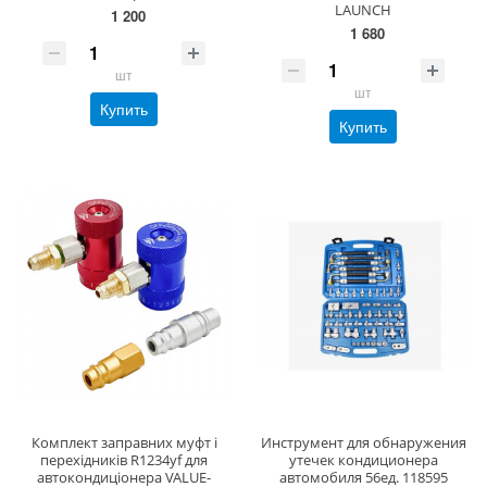
LAUNCH
1 200
1 680
шт
шт
Купить
Купить
Комплект заправних муфт і
Инструмент для обнаружения
перехідників R1234yf для
утечек кондиционера
автокондиціонера VALUE-
автомобиля 56ед. 118595