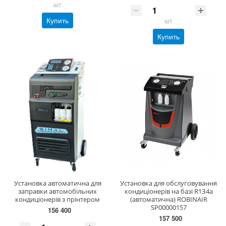
шт
Купить
шт
Купить
Установка автоматична для
Уcтaнoвкa для oбcлугoвувaння
заправки автомобiльних
кoндиціoнepів нa бaзі R1З4a
кондицiонерiв з прінтером
(автоматична) ROBINAIR
SP00000157
156 400
157 500