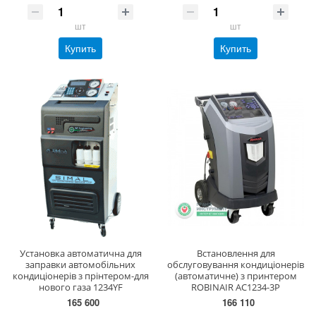
шт
шт
Купить
Купить
Установка автоматична для
Встановлення для
заправки автомобiльних
обслуговування кондиціонерів
кондицiонерiв з прінтером-для
(автоматичне) з принтером
нового газа 1234YF
ROBINAIR AC1234-3P
165 600
166 110