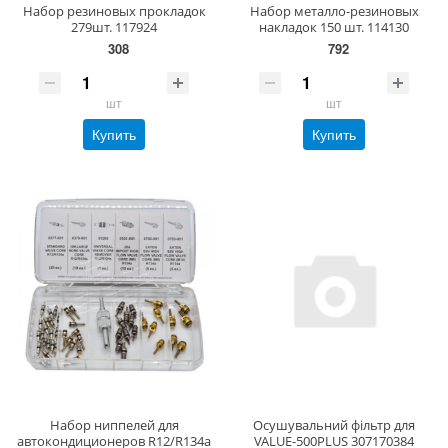
Набор резиновых прокладок
Набор металло-резиновых
279шт. 117924
накладок 150 шт. 114130
308
792
шт
шт
Купить
Купить
Набор ниппелей для
Осушувальний фільтр для
автокондиционеров R12/R134a
VALUE-500PLUS 307170384