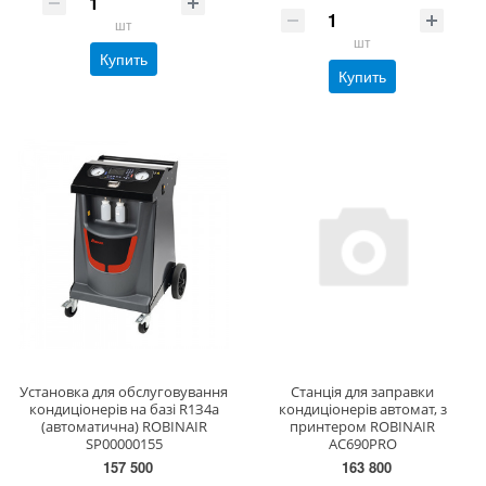
шт
шт
Купить
Купить
Уcтaнoвкa для oбcлугoвувaння
Станція для заправки
кoндиціoнepів нa бaзі R1З4a
кондиціонерів автомат, з
(автоматична) ROBINAIR
принтером ROBINAIR
SP00000155
AC690PRO
157 500
163 800