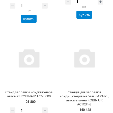
шт
шт
Купить
Купить
Стенд заправки кондиціонера
Станція для заправки
автомат ROBINAIR ACM3000
кондиціонерів на базі R-1234YF,
автоматична ROBINAIR
121 800
AC1X34-3
140 448