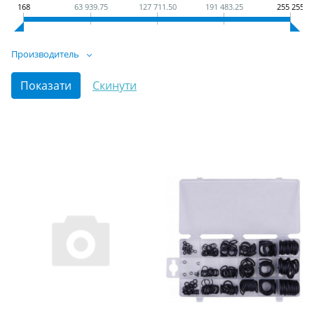
168
63 939.75
127 711.50
191 483.25
255 255
Производитель