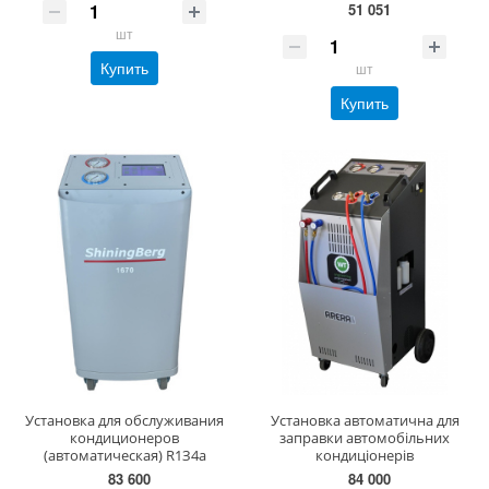
51 051
шт
Купить
шт
Купить
Уcтaнoвкa для oбcлуживaния
Установка автоматична для
кoндициoнepoв
заправки автомобiльних
(aвтoмaтичecкaя) R1З4a
кондицiонерiв
83 600
84 000