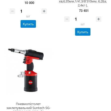
хв,6,35мм,1/4',3/8'310мм, 6,2Ба,
10 000
2,4кг (,
73 451
шт
Купить
шт
Купить
Пневмопістолет
заклепувальний Suntech SG-