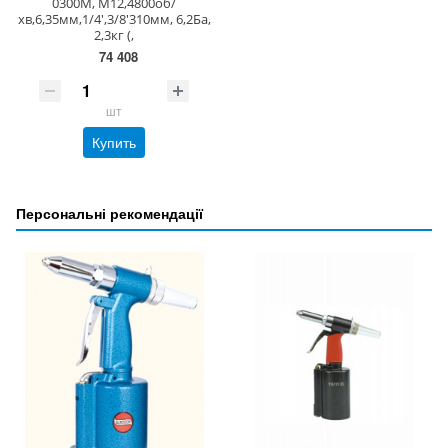
0300M, M12,4800об/
хв,6,35мм,1/4',3/8'310мм, 6,2Ба,
2,3кг (,
74 408
шт
Купить
Персональні рекомендації