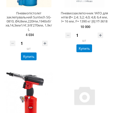
Пневмопістолет
Пневмозаклепочник YATO для
заклепувальний Suntech SG-
нітів Ø= 2,4; 3,2; 4,0; 4,8; 6,4 мм,
0810, Ø4,8мм,220Нм,1940об/
l= 16 мм, F= 1390 кг [6] YT-3618
хв,14,3мм1/4',3/8'270мм, 1,9кг
10 000
(,
4 034
шт
Купить
шт
Купить