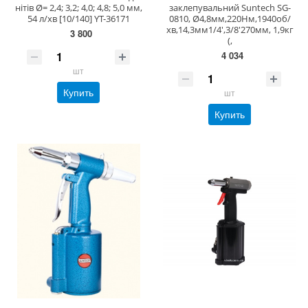
нітів Ø= 2,4; 3,2; 4,0; 4,8; 5,0 мм,
заклепувальний Suntech SG-
54 л/хв [10/140] YT-36171
0810, Ø4,8мм,220Нм,1940об/
хв,14,3мм1/4',3/8'270мм, 1,9кг
3 800
(,
4 034
шт
Купить
шт
Купить