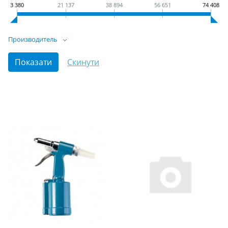
3 380
21 137
38 894
56 651
74 408
Производитель