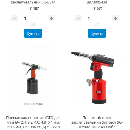
заклепувальний SG-0814
8973005434
7 487
7 571
шт
шт
Купить
Купить
Пневмозаклепочник YATO для
Пневмопістолет
нітів Ø= 2,4; 3,2; 4,0; 4,8; 6,4 мм,
заклепувальний Suntech SG-
l= 16 мм, F= 1390 кг [6] YT-3618
0250M, M12,4800об/