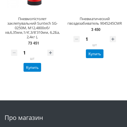
Пневмопістолет
Пневматический
заклепувальний Suntech SG-
гвоздезабиватель 9045245CMR
0250M, M12,4800об/
3 450
хв,6,35мм,1/4',3/8'310мм, 6,2Ба,
2,4кг (,
73 451
шт
Купить
шт
Купить
Про магазин