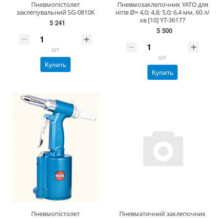
Пневмопістолет
Пневмозаклепочник YATO для
заклепувальний SG-0810K
нітів Ø= 4,0; 4,8; 5,0; 6,4 мм, 60 л/
хв [10] YT-36177
5 241
5 500
шт
шт
Купить
Купить
Пневмопістолет
Пневматичний заклепочник