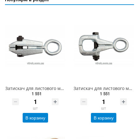
Затискач для листового металу YATO, l= 125 мм, роб. t≤ 16 мм [12] YT-2542
Затискач для листового металу YATO тип "С", l= 142 мм, роб. t≤ 16 мм [10] YT-2543
1 551
1 551
шт
шт
В корзину
В корзину