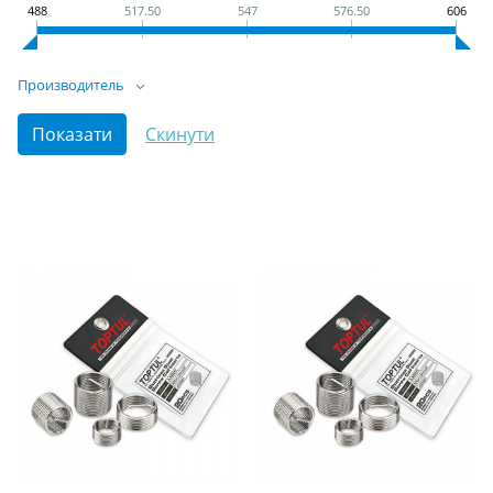
488
517.50
547
576.50
606
Производитель