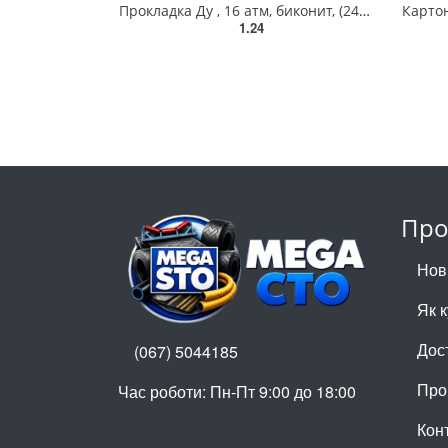
Прокладка Ду , 16 атм, биконит, (24х18х3мм), для счетчика, газ, ГАЛЛУС
1.24
Про
Нов
Як 
Дос
(067) 5044185
Про
Час роботи: Пн-Пт 9:00 до 18:00
Кон