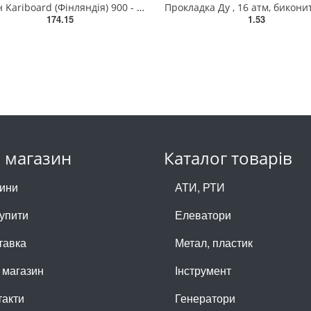
Картон Kariboard (Фінляндія) 900 - 1,25 ммх1000х1500 мм
174.15
1.53
 магазин
Каталог товарів
ини
АТИ, РТИ
купити
Елеватори
тавка
Метал, пластик
 магазин
Інструмент
такти
Генератори