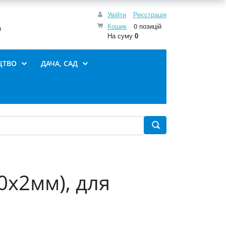
Увійти
Реєстрація
Кошик
0 позицій
0
На суму
0
ЦТВО
ДАЧА, САД
0х2мм), для