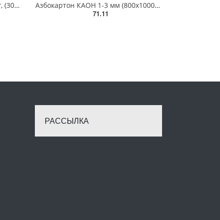
Прокладка Ду , 16 атм, биконит, (30х23х2мм), для счетчика, газ, ВІЗАР
Азбокартон КАОН 1-3 мм (800х1000 мм, 3 кг)
71.11
РАССЫЛКА