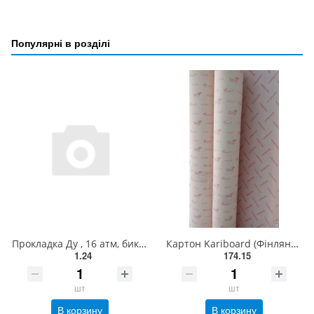
Популярні в розділі
Прокладка Ду , 16 атм, биконит, (24х18х3мм), для счетчика, газ, ГАЛЛУС
Картон Kariboard (Фінляндія) 900 - 1,25 ммх1000х1500 мм
1.24
174.15
шт
шт
В корзину
В корзину