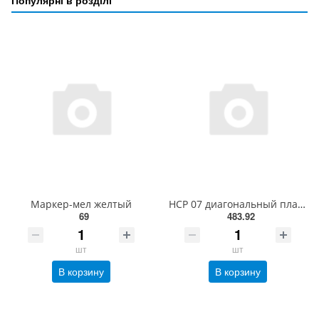
Популярні в розділі
Маркер-мел желтый
HCP 07 диагональный пластырь 295 мм
69
483.92
шт
шт
В корзину
В корзину