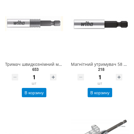
Тримач швидкознімний магнітний CentroFix SuperSlim, форма Е 6,3 W39134
Магнітний утримувач 58 мм. W 01895
653
218
шт
шт
В корзину
В корзину