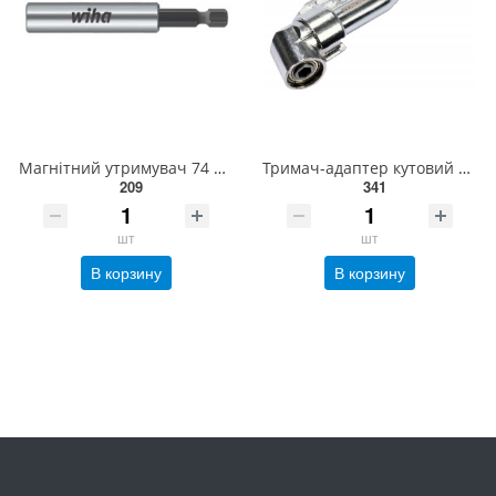
Магнітний утримувач 74 мм. W 01894
Тримач-адаптер кутовий STHOR : HEX - 1/4", L= 130 мм, під кутом 105° [60] 65840
209
341
шт
шт
В корзину
В корзину